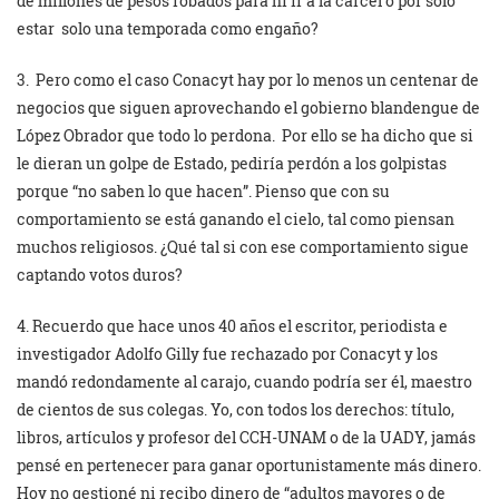
de millones de pesos robados para ni ir a la cárcel o por sólo
estar solo una temporada como engaño?
3. Pero como el caso Conacyt hay por lo menos un centenar de
negocios que siguen aprovechando el gobierno blandengue de
López Obrador que todo lo perdona. Por ello se ha dicho que si
le dieran un golpe de Estado, pediría perdón a los golpistas
porque “no saben lo que hacen”. Pienso que con su
comportamiento se está ganando el cielo, tal como piensan
muchos religiosos. ¿Qué tal si con ese comportamiento sigue
captando votos duros?
4. Recuerdo que hace unos 40 años el escritor, periodista e
investigador Adolfo Gilly fue rechazado por Conacyt y los
mandó redondamente al carajo, cuando podría ser él, maestro
de cientos de sus colegas. Yo, con todos los derechos: título,
libros, artículos y profesor del CCH-UNAM o de la UADY, jamás
pensé en pertenecer para ganar oportunistamente más dinero.
Hoy no gestioné ni recibo dinero de “adultos mayores o de