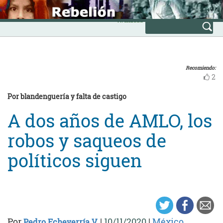
Skip
INICIO
to
Avanzada
content
Recomiendo:
2
Por blandenguería y falta de castigo
A dos años de AMLO, los
robos y saqueos de
políticos siguen
Por
|
10/11/2020
|
México
Pedro Echeverría V.