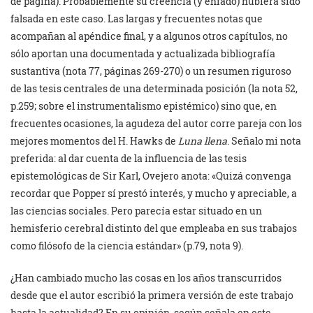
de página). Probablemente su creencia (y enfado) hubiera sido
falsada en este caso. Las largas y frecuentes notas que
acompañan al apéndice final, y a algunos otros capítulos, no
sólo aportan una documentada y actualizada bibliografía
sustantiva (nota 77, páginas 269-270) o un resumen riguroso
de las tesis centrales de una determinada posición (la nota 52,
p.259; sobre el instrumentalismo epistémico) sino que, en
frecuentes ocasiones, la agudeza del autor corre pareja con los
mejores momentos del H. Hawks de
Luna llena
. Señalo mi nota
preferida: al dar cuenta de la influencia de las tesis
epistemológicas de Sir Karl, Ovejero anota: «Quizá convenga
recordar que Popper sí prestó interés, y mucho y apreciable, a
las ciencias sociales. Pero parecía estar situado en un
hemisferio cerebral distinto del que empleaba en sus trabajos
como filósofo de la ciencia estándar» (p.79, nota 9).
¿Han cambiado mucho las cosas en los años transcurridos
desde que el autor escribió la primera versión de este trabajo
hasta la actualidad? En su opinión, según señala en este