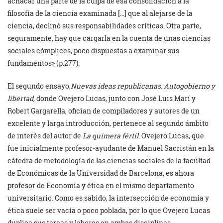
achacar una parte de la culpa de esa consolidación a la
filosofía de la ciencia examinada […] que al alejarse de la
ciencia, declinó sus responsabilidades críticas. Otra parte,
seguramente, hay que cargarla en la cuenta de unas ciencias
sociales cómplices, poco dispuestas a examinar sus
fundamentos» (p.277).
El segundo ensayo,
Nuevas ideas republicanas. Autogobierno y
libertad,
donde Ovejero Lucas, junto con José Luis Marí y
Robert Gargarella, ofician de compiladores y autores de un
excelente y larga introducción, pertenece al segundo ámbito
de interés del autor de
La quimera fértil
. Ovejero Lucas, que
fue inicialmente profesor-ayudante de Manuel Sacristán en la
cátedra de metodología de las ciencias sociales de la facultad
de Económicas de la Universidad de Barcelona, es ahora
profesor de Economía y ética en el mismo departamento
universitario. Como es sabido, la intersección de economía y
ética suele ser vacía o poco poblada, por lo que Ovejero Lucas
duplica sus tareas y labores en ambas disciplinas.