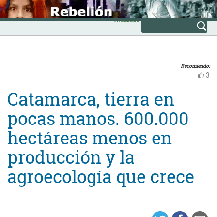
Skip
INICIO
to
Avanzada
content
Recomiendo:
3
Catamarca, tierra en
pocas manos. 600.000
hectáreas menos en
producción y la
agroecología que crece