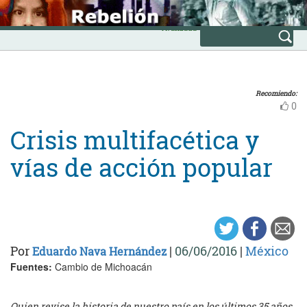
Skip
INICIO
to
Avanzada
content
Recomiendo:
0
Crisis multifacética y
vías de acción popular
Por
|
06/06/2016
|
México
Eduardo Nava Hernández
Fuentes:
Cambio de Michoacán
Quien revise la historia de nuestro país en los últimos 35 años