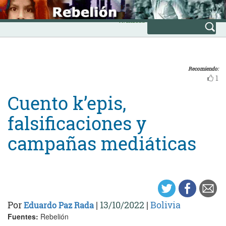
Skip
INICIO
to
Avanzada
content
Recomiendo:
1
Cuento k’epis,
falsificaciones y
campañas mediáticas
Por
|
13/10/2022
|
Bolivia
Eduardo Paz Rada
Fuentes:
Rebelión