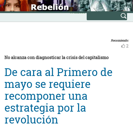
Skip
INICIO
to
Avanzada
content
Recomiendo:
2
No alcanza con diagnosticar la crisis del capitalismo
De cara al Primero de
mayo se requiere
recomponer una
estrategia por la
revolución