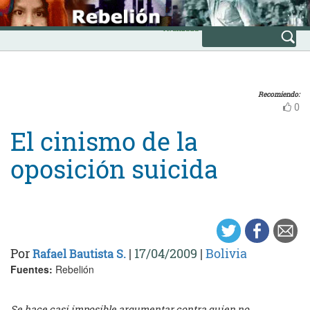
Skip
INICIO
to
Avanzada
content
Recomiendo:
0
El cinismo de la
oposición suicida
Por
|
17/04/2009
|
Bolivia
Rafael Bautista S.
Fuentes:
Rebelión
Se hace casi imposible argumentar contra quien no