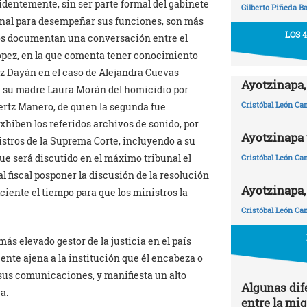
identemente, sin ser parte formal del gabinete
Gilberto Piñeda B
onal para desempeñar sus funciones, son más
LOS 
os documentan una conversación entre el
ópez, en la que comenta tener conocimiento
ez Dayán en el caso de Alejandra Cuevas
Ayotzinapa,
on su madre Laura Morán del homicidio por
Cristóbal León C
rtz Manero, de quien la segunda fue
hiben los referidos archivos de sonido, por
Ayotzinapa y
nistros de la Suprema Corte, incluyendo a su
que será discutido en el máximo tribunal el
Cristóbal León C
l fiscal posponer la discusión de la resolución
Ayotzinapa,
iente el tiempo para que los ministros la
Cristóbal León C
más elevado gestor de la justicia en el país
ente ajena a la institución que él encabeza o
n sus comunicaciones, y manifiesta un alto
Algunas dif
a.
entre la mi