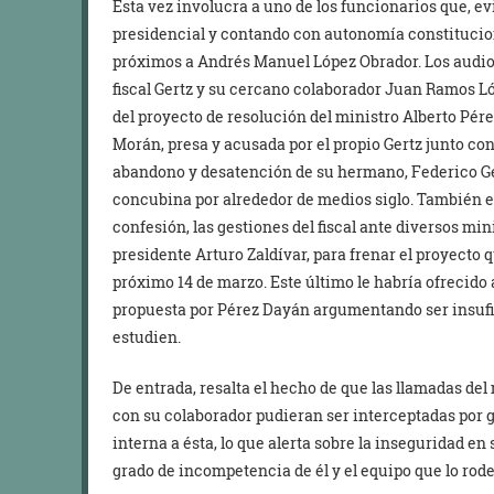
Esta vez involucra a uno de los funcionarios que, ev
presidencial y contando con autonomía constituci
próximos a Andrés Manuel López Obrador. Los audi
fiscal Gertz y su cercano colaborador Juan Ramos L
del proyecto de resolución del ministro Alberto Pér
Morán, presa y acusada por el propio Gertz junto c
abandono y desatención de su hermano, Federico Ge
concubina por alrededor de medios siglo. También ex
confesión, las gestiones del fiscal ante diversos mi
presidente Arturo Zaldívar, para frenar el proyecto 
próximo 14 de marzo. Este último le habría ofrecido a
propuesta por Pérez Dayán argumentando ser insufic
estudien.
De entrada, resalta el hecho de que las llamadas del 
con su colaborador pudieran ser interceptadas por g
interna a ésta, lo que alerta sobre la inseguridad e
grado de incompetencia de él y el equipo que lo rode