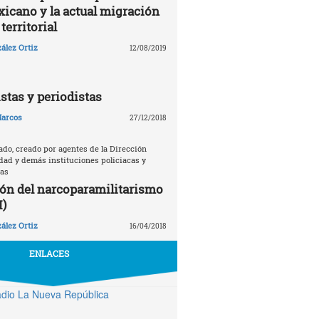
xicano y la actual migración
territorial
ález Ortiz
12/08/2019
istas y periodistas
arcos
27/12/2018
ado, creado por agentes de la Dirección
dad y demás instituciones policiacas y
nas
ón del narcoparamilitarismo
I)
ález Ortiz
16/04/2018
ENLACES
dio La Nueva República