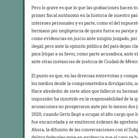
Pero lo grave es que lo que las grabaciones hacen tr
primer fiscal autónomo en la historia de nuestro país
intereses personales y es parte, como el del supue
hermano por negligencia de quien fuera su pareja y 
como evidencias en juicio ante ningún juzgado, por
ilegal; pero ante la opinión pública del país dejan clar
para litigar a su favor, como parte acusadora, ante e
ante otras instancias de justicia de Ciudad de Méxic
El punto es que, en las diversas entrevistas y compa
los medios desde la comprometedora divulgación, no
Hace alrededor de siete años que falleció su herma
inquisidor ha insistido en la responsabilidad de la qu
acusaciones no prosperaron ante por lo menos dos j
2020, cuando Gertz llegó a ocupar el alto cargo que
fue encarcelada y se emitieron órdenes de aprehen
Ahora, la difusión de las conversaciones con el Su
delitos federales pone en evidencia que el caso se h