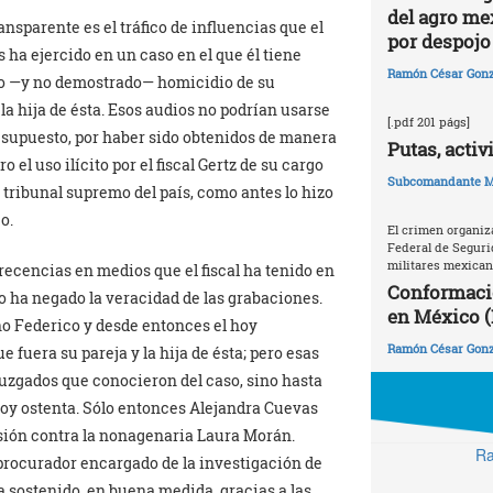
del agro me
ansparente es el tráfico de influencias que el
por despojo 
 ha ejercido en un caso en el que él tiene
Ramón César Gonz
sto —y no demostrado— homicidio de su
la hija de ésta. Esos audios no podrían usarse
[.pdf 201 págs]
 supuesto, por haber sido obtenidos de manera
Putas, activ
o el uso ilícito por el fiscal Gertz de su cargo
Subcomandante M
l tribunal supremo del país, como antes lo hizo
o.
El crimen organiz
Federal de Seguri
militares mexica
recencias en medios que el fiscal ha tenido en
Conformaci
 ha negado la veracidad de las grabaciones.
en México (
no Federico y desde entonces el hoy
Ramón César Gonz
e fuera su pareja y la hija de ésta; pero esas
uzgados que conocieron del caso, sino hasta
 hoy ostenta. Sólo entonces Alejandra Cuevas
sión contra la nonagenaria Laura Morán.
Ra
bprocurador encargado de la investigación de
a sostenido, en buena medida, gracias a las