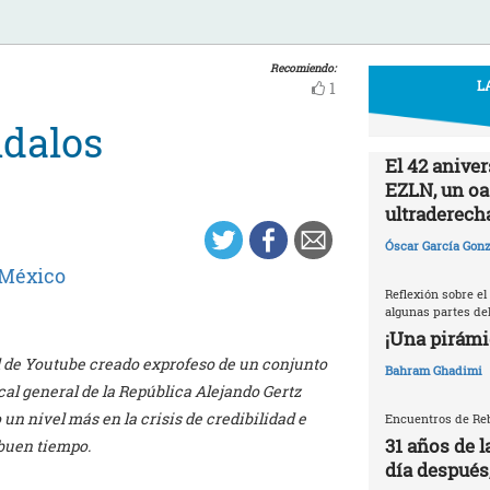
Recomiendo:
L
1
ndalos
El 42 aniver
EZLN, un oas
ultraderech
Óscar García Gonz
México
Reflexión sobre el
algunas partes del
¡Una pirámi
al de Youtube creado exprofeso de un conjunto
Bahram Ghadimi
al general de la República Alejando Gertz
 un nivel más en la crisis de credibilidad e
Encuentros de Reb
31 años de l
 buen tiempo.
día después