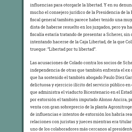
influencias para otorgarle la libertad. Y en su denu
mucho el consejero jurídico de la Presidencia de la 
fiscal general también parece haber tenido una muy 
dista de haberse resuelto en los juzgados, pero ya h
fiscalía estaría tratando de presentar a Scherer, si
intentando hacerse de la Caja Libertad, de la que Co
trueque: “Libertad por tu libertad”.
Las acusaciones de Colado contra los socios de Sche
independencia de otras que también enfrenta el ex c
que ha sostenido el también abogado Paulo Díez Garg
delictuosa y ejercicio ilícito del servicio público e
que administra el viaducto Bicentenario en el Esta
por extorsión el también imputado Alonso Ancira, pr
venta con gran sobreprecio de la planta Agronitroge
de influencias e intentos de extorsión los habría re
relaciones con juristas y jueces mientras era titular
uno de los colaboradores más cercanos al president