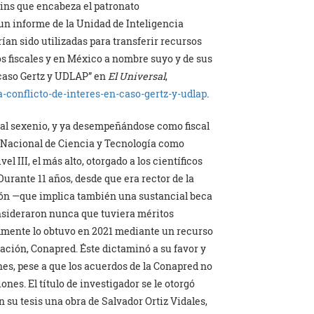
kins que encabeza el patronato
n informe de la Unidad de Inteligencia
ían sido utilizadas para transferir recursos
os fiscales y en México a nombre suyo y de sus
n caso Gertz y UDLAP” en
El Universal
,
-conflicto-de-interes-en-caso-gertz-y-udlap
.
ual sexenio, y ya desempeñándose como fiscal
o Nacional de Ciencia y Tecnología como
 III, el más alto, otorgado a los científicos
urante 11 años, desde que era rector de la
ión —que implica también una sustancial beca
sideraron nunca que tuviera méritos
almente lo obtuvo en 2021 mediante un recurso
ación, Conapred. Éste dictaminó a su favor y
nes, pese a que los acuerdos de la Conapred no
s. El título de investigador se le otorgó
 su tesis una obra de Salvador Ortiz Vidales,