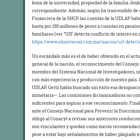
lema de la universidad, propiedad de la familia Jen
correspondiente. Además, según ha trascendido de u
Financiera de la SHCP, las cuentas de la UDLAP habr
hasta por 150 millones de pesos a cuentas en paraís
familiares (ver “UIF detecta conflicto de interés e
https://www.eluniversal.com.mx/nacion/uif-detecta
Un escándalo más es el de haber obtenido en el act
general de la nación, el reconocimiento del Consej
miembro del Sistema Nacional de Investigadores, nivel
con más experiencia y producción de nuestro país. D
UDLAP, Gertz había buscado sin éxito esa designac
monetaria—. Las comisiones dictaminadoras no con
suficientes para aspirar a ese reconocimiento. Fin
ante el Consejo Nacional para Prevenir la Discrimin
obligó al Conacyt a revisar sus anteriores resolucio
son vinculantes y quedan como meras recomendacione
pese a estar bajo señalamientos de haber plagiado en