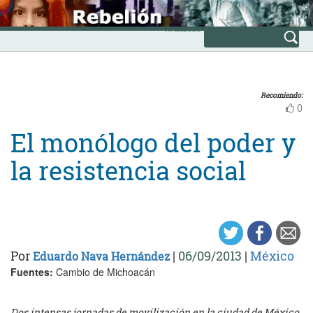
Skip
INICIO
to
Avanzada
content
Recomiendo:
0
El monólogo del poder y
la resistencia social
Por
|
06/09/2013
|
México
Eduardo Nava Hernández
Fuentes:
Cambio de Michoacán
Dos intensas jornadas de movilización en la ciudad de México