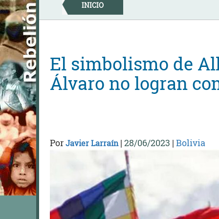
Skip
INICIO
to
content
El simbolismo de Al
Álvaro no logran c
Por
|
28/06/2023
|
Bolivia
Javier Larraín