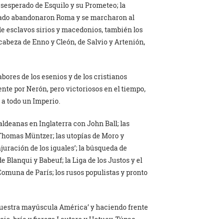
esesperado de Esquilo y su Prometeo; la
utado abandonaron Roma y se marcharon al
de esclavos sirios y macedonios, también los
 cabeza de Enno y Cleón, de Salvio y Artenión,
bores de los esenios y de los cristianos
te por Nerón, pero victoriosos en el tiempo,
 a todo un Imperio.
 aldeanas en Inglaterra con John Ball; las
Thomas Müntzer; las utopías de Moro y
njuración de los iguales’; la búsqueda de
 Blanqui y Babeuf; la Liga de los Justos y el
Comuna de París; los rusos populistas y pronto
‘nuestra mayúscula América’ y haciendo frente