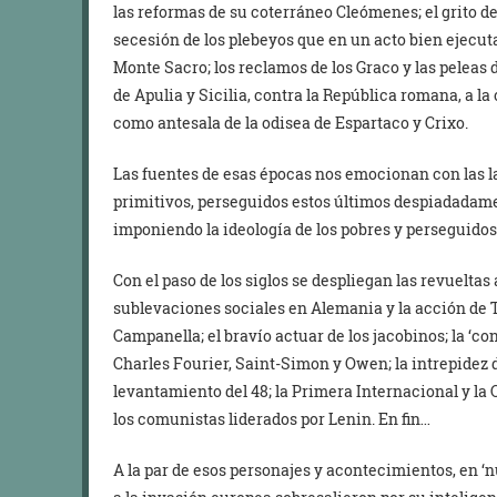
las reformas de su coterráneo Cleómenes; el grito d
secesión de los plebeyos que en un acto bien ejec
Monte Sacro; los reclamos de los Graco y las peleas 
de Apulia y Sicilia, contra la República romana, a la
como antesala de la odisea de Espartaco y Crixo.
Las fuentes de esas épocas nos emocionan con las la
primitivos, perseguidos estos últimos despiadadamen
imponiendo la ideología de los pobres y perseguidos
Con el paso de los siglos se despliegan las revueltas
sublevaciones sociales en Alemania y la acción de 
Campanella; el bravío actuar de los jacobinos; la ‘co
Charles Fourier, Saint-Simon y Owen; la intrepidez de
levantamiento del 48; la Primera Internacional y la 
los comunistas liderados por Lenin. En fin…
A la par de esos personajes y acontecimientos, en 