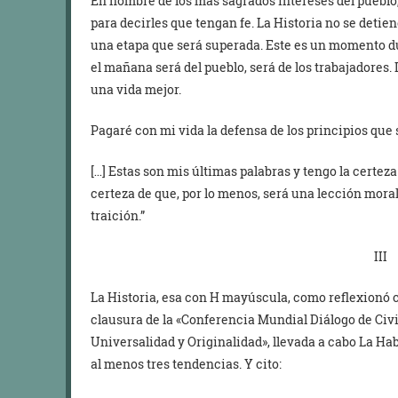
En nombre de los más sagrados intereses del pueblo, 
para decirles que tengan fe. La Historia no se detien
una etapa que será superada. Este es un momento duro
el mañana será del pueblo, será de los trabajadores
una vida mejor.
Pagaré con mi vida la defensa de los principios que s
[…] Estas son mis últimas palabras y tengo la certeza
certeza de que, por lo menos, será una lección moral 
traición.”
III
La Historia, esa con H mayúscula, como reflexionó c
clausura de la «Conferencia Mundial Diálogo de Civi
Universalidad y Originalidad», llevada a cabo La Hab
al menos tres tendencias. Y cito: