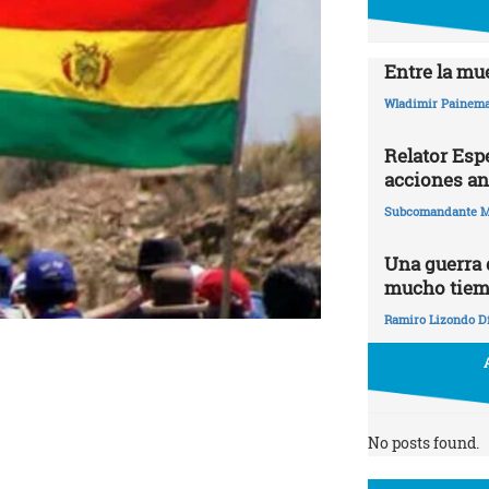
Entre la mue
Wladimir Painema
Relator Esp
acciones an
Subcomandante M
Una guerra
mucho tie
Ramiro Lizondo D
No posts found.