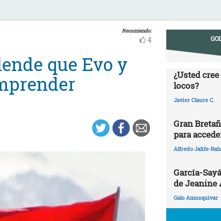
Recomiendo:
GOL
4
lende que Evo y
¿Usted cree
omprender
locos?
Javier Claure C.
Gran Bretañ
para acceder
Alfredo Jalife-Ra
García-Sayá
de Jeanine
Galo Amusquivar