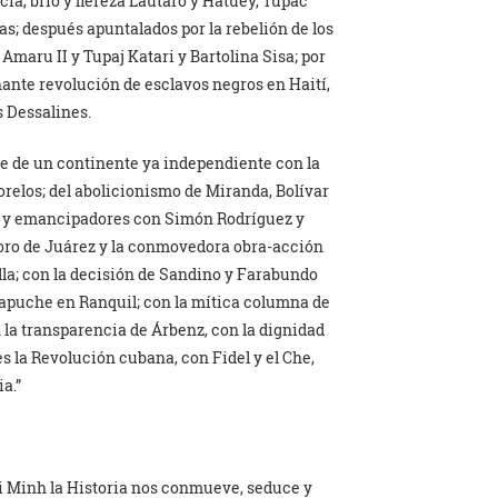
cia, brío y fiereza Lautaro y Hatuey, Túpac
s; después apuntalados por la rebelión de los
Amaru II y Tupaj Katari y Bartolina Sisa; por
nante revolución de esclavos negros en Haití,
 Dessalines.
te de un continente ya independiente con la
orelos; del abolicionismo de Miranda, Bolívar
es y emancipadores con Simón Rodríguez y
coro de Juárez y la conmovedora obra-acción
lla; con la decisión de Sandino y Farabundo
mapuche en Ranquil; con la mítica columna de
 la transparencia de Árbenz, con la dignidad
es la Revolución cubana, con Fidel y el Che,
a.”
i Minh la Historia nos conmueve, seduce y