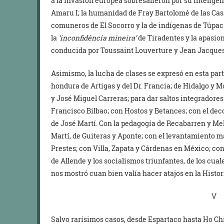
a la invasión europea sobresalieron por su inteligen
Amaru I; la humanidad de Fray Bartolomé de las Casa
comuneros de El Socorro y la de indígenas de Túpac 
la
‘inconfidência mineira’
de Tiradentes y la apasio
conducida por Toussaint Louverture y Jean Jacques
Asimismo, la lucha de clases se expresó en esta par
hondura de Artigas y del Dr. Francia; de Hidalgo y M
y José Miguel Carreras; para dar saltos integrador
Francisco Bilbao; con Hostos y Betances; con el de
de José Martí. Con la pedagogía de Recabarren y Me
Martí, de Guiteras y Aponte; con el levantamiento 
Prestes; con Villa, Zapata y Cárdenas en México; con
de Allende y los socialismos triunfantes, de los cual
nos mostró cuan bien valía hacer atajos en la Histori
V
Salvo rarísimos casos, desde Espartaco hasta Ho Ch