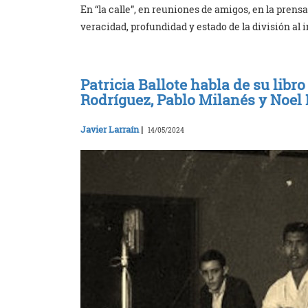
En “la calle”, en reuniones de amigos, en la prens
veracidad, profundidad y estado de la división al
Patricia Ballote habla de su libro
Rodríguez, Pablo Milanés y Noel 
Javier Larraín
|
14/05/2024