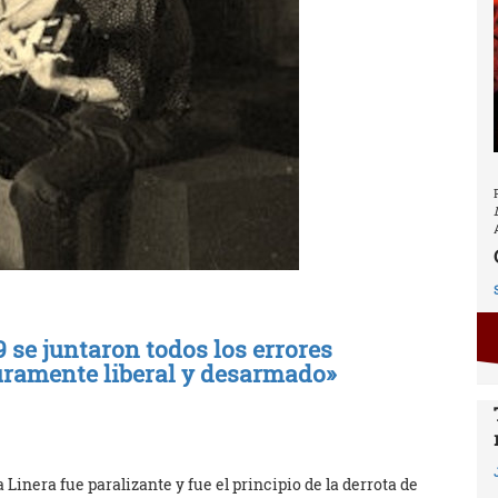
 se juntaron todos los errores
uramente liberal y desarmado»
 Linera fue paralizante y fue el principio de la derrota de