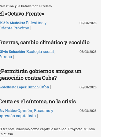
Palestina y la batalla por el relato
El «Octavo Frente»
Palestina y
Jaldía Abubakra
06/08/2026
|
Oriente Próximo
Guerras, cambio climático y ecocidio
Ecología social
,
Silvio Schachter
06/08/2026
|
Europa
¿Permitirán gobiernos amigos un
genocidio contra Cuba?
|
Cuba
Hedelberto López Blanch
06/08/2026
Ceuta es el síntoma, no la crisis
Opinión
,
Racismo y
Jay Naidoo
06/08/2026
|
opresión capitalista
El tecnofeudalismo como capítulo local del Proyecto-Mundo
en curso.