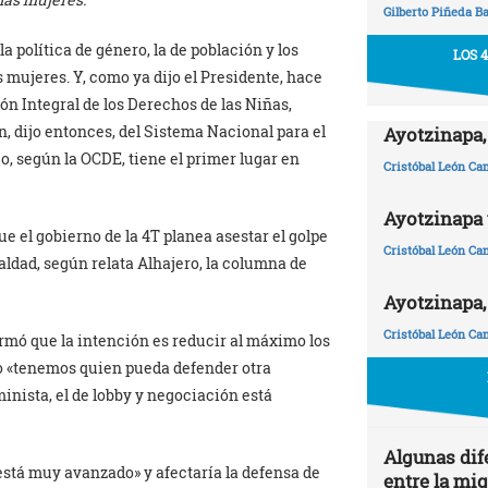
Gilberto Piñeda B
a política de género, la de población y los
LOS 
 mujeres. Y, como ya dijo el Presidente, hace
ón Integral de los Derechos de las Niñas,
, dijo entonces, del Sistema Nacional para el
Ayotzinapa,
co, según la OCDE, tiene el primer lugar en
Cristóbal León C
Ayotzinapa y
ue el gobierno de la 4T planea asestar el golpe
Cristóbal León C
ualdad, según relata Alhajero, la columna de
Ayotzinapa,
Cristóbal León C
irmó que la intención es reducir al máximo los
no «tenemos quien pueda defender otra
nista, el de lobby y negociación está
Algunas dif
«está muy avanzado» y afectaría la defensa de
entre la mi