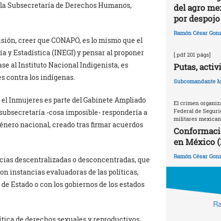
 la Subsecretaría de Derechos Humanos,
del agro me
por despojo 
Ramón César Gonz
sión, creer que CONAPO, es lo mismo que el
ía y Estadística (INEGI) y pensar al proponer
[.pdf 201 págs]
se al Instituto Nacional Indigenista, es
Putas, activ
s contra los indígenas.
Subcomandante M
 el Inmujeres es parte del Gabinete Ampliado
El crimen organiz
Federal de Seguri
 subsecretaría -cosa imposible- respondería a
militares mexica
e género nacional, creado tras firmar acuerdos
Conformaci
en México (
Ramón César Gonz
ncias descentralizadas o desconcentradas, que
on instancias evaluadoras de las políticas,
 de Estado o con los gobiernos de los estados
Ra
ítica de derechos sexuales y reproductivos.