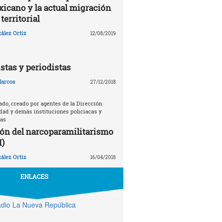
xicano y la actual migración
territorial
ález Ortiz
12/08/2019
istas y periodistas
arcos
27/12/2018
ado, creado por agentes de la Dirección
dad y demás instituciones policiacas y
nas
ón del narcoparamilitarismo
I)
ález Ortiz
16/04/2018
ENLACES
dio La Nueva República