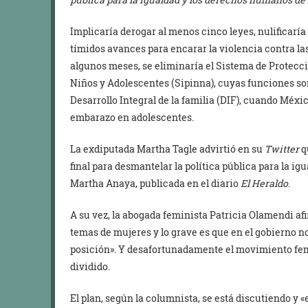
Implicaría derogar al menos cinco leyes, nulificaría l
tímidos avances para encarar la violencia contra las
algunos meses, se eliminaría el Sistema de Protecci
Niños y Adolescentes (Sipinna), cuyas funciones son
Desarrollo Integral de la familia (DIF), cuando Méxi
embarazo en adolescentes.
La exdiputada Martha Tagle advirtió en su
Twitter
q
final para desmantelar la política pública para la ig
Martha Anaya, publicada en el diario
El Heraldo
.
A su vez, la abogada feminista Patricia Olamendi af
temas de mujeres y lo grave es que en el gobierno 
posición». Y desafortunadamente el movimiento femi
dividido.
El plan, según la columnista, se está discutiendo y 