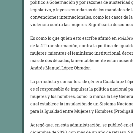
político a Gobernación y por razones de austerida
legislativo, y leyes secundarias de los mandatos de 
convenciones internacionales, como los casos de la 
violencia contra las mujeres. Significaría descono
Es como lo que quien esto escribe afirmó en
Palabra
de la 4T transformación, contra la política de igual
mujeres, mientras el feminismo institucional, dec
más de dos décadas, lamentablemente están ausentes
Andrés Manuel López Obrador.
La periodista y consultora de género Guadalupe Lóp
es el responsable de impulsar la política nacional p
mujeres y los hombres, como lo marca la Ley General
cual establece la instalación de un Sistema Nacion
para la Igualdad entre Mujeres y Hombres (Prodigali
Agregó que, en esta administración, se publicó en el 
diciembre de 2020, con más de un año de retraso. Si