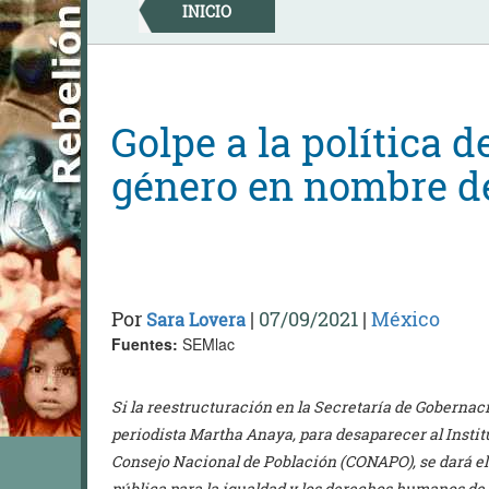
Skip
INICIO
to
content
Golpe a la política d
género en nombre de
Por
|
07/09/2021
|
México
Sara Lovera
Fuentes:
SEMlac
Si la reestructuración en la Secretaría de Gobernaci
periodista Martha Anaya, para desaparecer al Instit
Consejo Nacional de Población (CONAPO), se dará el g
pública para la igualdad y los derechos humanos de 