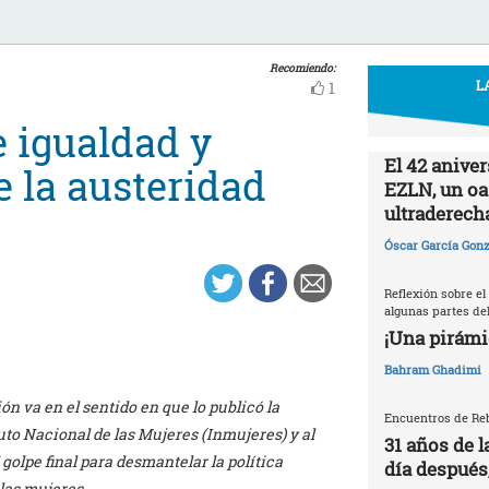
Recomiendo:
L
1
e igualdad y
El 42 aniver
 la austeridad
EZLN, un oas
ultraderech
Óscar García Gonz
Reflexión sobre el
algunas partes del
¡Una pirámi
Bahram Ghadimi
ón va en el sentido en que lo publicó la
Encuentros de Reb
uto Nacional de las Mujeres (Inmujeres) y al
31 años de l
olpe final para desmantelar la política
día después
las mujeres.