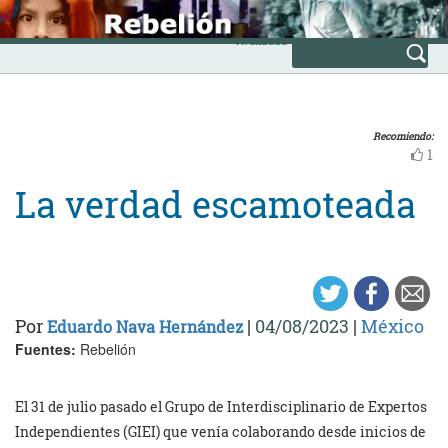
Skip
INICIO
to
Avanzada
content
Recomiendo:
1
La verdad escamoteada
Por
|
04/08/2023
|
México
Eduardo Nava Hernández
Fuentes:
Rebelión
El 31 de julio pasado el Grupo de Interdisciplinario de Expertos
Independientes (GIEI) que venía colaborando desde inicios de