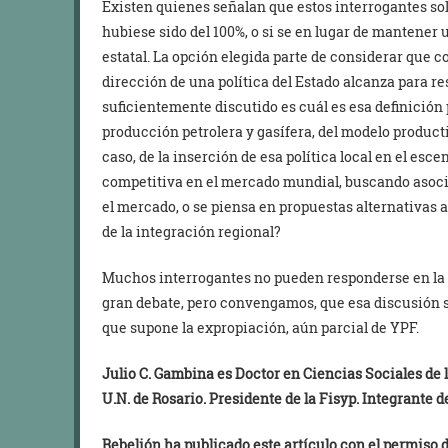
Existen quienes señalan que estos interrogantes sol
hubiese sido del 100%, o si se en lugar de mantener
estatal. La opción elegida parte de considerar que c
dirección de una política del Estado alcanza para r
suficientemente discutido es cuál es esa definición p
producción petrolera y gasífera, del modelo producti
caso, de la inserción de esa política local en el esc
competitiva en el mercado mundial, buscando asoci
el mercado, o se piensa en propuestas alternativas 
de la integración regional?
Muchos interrogantes no pueden responderse en la 
gran debate, pero convengamos, que esa discusión 
que supone la expropiación, aún parcial de YPF.
Julio C. Gambina es Doctor en Ciencias Sociales de 
U.N. de Rosario. Presidente de la Fisyp. Integrante 
Rebelión ha publicado este artículo con el permiso