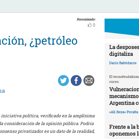
Recomiendo:
0
ción, ¿petróleo
La desposes
digitaliza
Darío Balvidares
El tecnofeudalism
curso.
Vulneracion
na
mecanismos 
Argentina 
«Ali Reza» Peralta
niciativa política, verificado en la amplísima
la consideración de la opinión pública. Podría
Frente a la 
onsenso privatizador es un dato de la realidad,
oponemos la