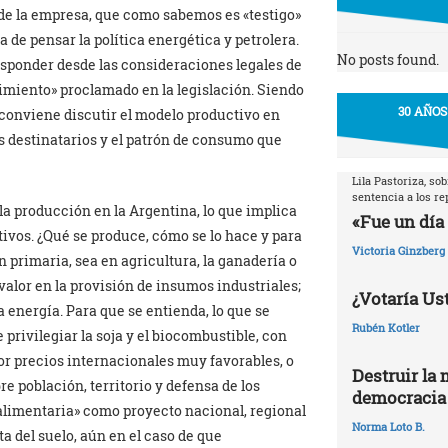
a de la empresa, que como sabemos es «testigo»
a de pensar la política energética y petrolera.
No posts found.
esponder desde las consideraciones legales de
cimiento» proclamado en la legislación. Siendo
30 AÑOS
 conviene discutir el modelo productivo en
sus destinatarios y el patrón de consumo que
Lila Pastoriza, so
sentencia a los r
la producción en la Argentina, lo que implica
«Fue un día 
ctivos. ¿Qué se produce, cómo se lo hace y para
Victoria Ginzberg
 primaria, sea en agricultura, la ganadería o
 valor en la provisión de insumos industriales;
¿Votaría Ust
 energía. Para que se entienda, lo que se
Rubén Kotler
 privilegiar la soja y el biocombustible, con
or precios internacionales muy favorables, o
Destruir la 
e población, territorio y defensa de los
democracia
a alimentaria» como proyecto nacional, regional
Norma Loto B.
ta del suelo, aún en el caso de que