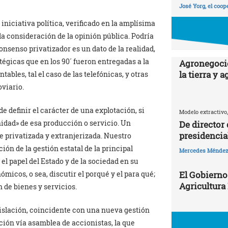
José Yorg, el coop
niciativa política, verificado en la amplísima
la consideración de la opinión pública. Podría
onsenso privatizador es un dato de la realidad,
tégicas que en los 90´ fueron entregadas a la
Agronegocio
la tierra y 
ables, tal el caso de las telefónicas, y otras
oviario.
 de definir el carácter de una explotación, si
Modelo extractivo,
munidad» de esa producción o servicio. Un
De director
presidencia
e privatizada y extranjerizada. Nuestro
ón de la gestión estatal de la principal
Mercedes Ménde
el papel del Estado y de la sociedad en su
El Gobierno
micos, o sea, discutir el porqué y el para qué;
Agricultura
 de bienes y servicios.
gislación, coincidente con una nueva gestión
ción vía asamblea de accionistas, la que