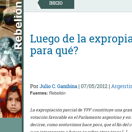
Skip
INICIO
to
content
Luego de la expropia
para qué?
Por
|
07/05/2012
|
Argenti
Julio C. Gambina
Fuentes:
Rebelión
La expropiación parcial de YPF constituye una gran i
votación favorable en el Parlamento argentino y en 
decirse, como sostuvimos hace poco, que el fin del c
y un interrogante a futuro es sobre otras áreas […]