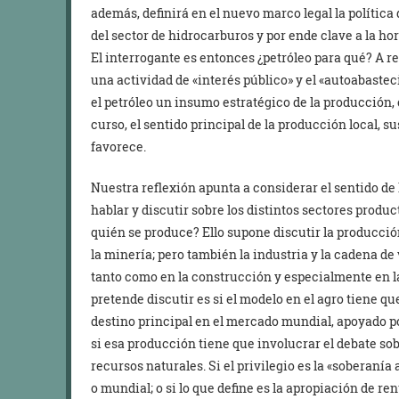
además, definirá en el nuevo marco legal la polític
del sector de hidrocarburos y por ende clave a la hor
El interrogante es entonces ¿petróleo para qué? A r
una actividad de «interés público» y el «autoabaste
el petróleo un insumo estratégico de la producción,
curso, el sentido principal de la producción local, 
favorece.
Nuestra reflexión apunta a considerar el sentido de 
hablar y discutir sobre los distintos sectores produ
quién se produce? Ello supone discutir la producción
la minería; pero también la industria y la cadena de
tanto como en la construcción y especialmente en la
pretende discutir es si el modelo en el agro tiene que
destino principal en el mercado mundial, apoyado p
si esa producción tiene que involucrar el debate sobr
recursos naturales. Si el privilegio es la «soberaní
o mundial; o si lo que define es la apropiación de ren