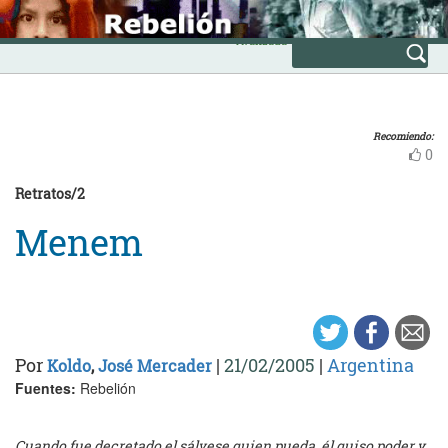
Skip
INICIO
to
Avanzada
content
Recomiendo:
0
Retratos/2
Menem
Por
|
21/02/2005
|
Argentina
Koldo
,
José Mercader
Fuentes:
Rebelión
Cuando fue decretado el sálvese quien pueda, él quiso poder y