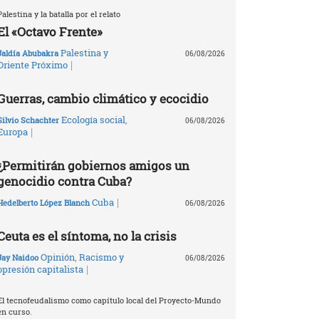
Palestina y la batalla por el relato
El «Octavo Frente»
Palestina y
Jaldía Abubakra
06/08/2026
|
Oriente Próximo
Guerras, cambio climático y ecocidio
Ecología social
,
Silvio Schachter
06/08/2026
|
Europa
¿Permitirán gobiernos amigos un
genocidio contra Cuba?
|
Cuba
Hedelberto López Blanch
06/08/2026
Ceuta es el síntoma, no la crisis
Opinión
,
Racismo y
Jay Naidoo
06/08/2026
|
opresión capitalista
El tecnofeudalismo como capítulo local del Proyecto-Mundo
en curso.