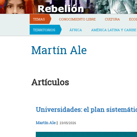
Skip
to
content
TEMAS
CONOCIMIENTO LIBRE
CULTURA
ECO
TERRITORIOS
ÁFRICA
AMÉRICA LATINA Y CARIBE
Martín Ale
Artículos
Universidades: el plan sistemát
Martín Ale
|
23/05/2026