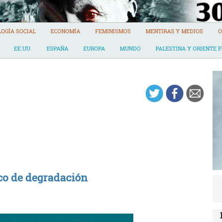
LOGÍA SOCIAL
ECONOMÍA
FEMINISMOS
MENTIRAS Y MEDIOS
O
EE.UU.
ESPAÑA
EUROPA
MUNDO
PALESTINA Y ORIENTE 
ico de degradación