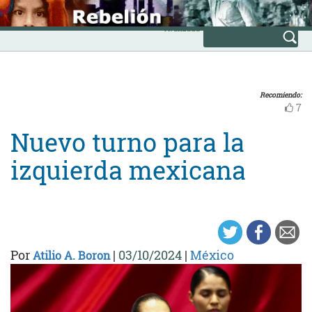
Skip
INICIO
to
Avanzada
content
Recomiendo:
7
Nuevo turno para la
izquierda mexicana
Por
|
03/10/2024
|
México
Atilio A. Boron