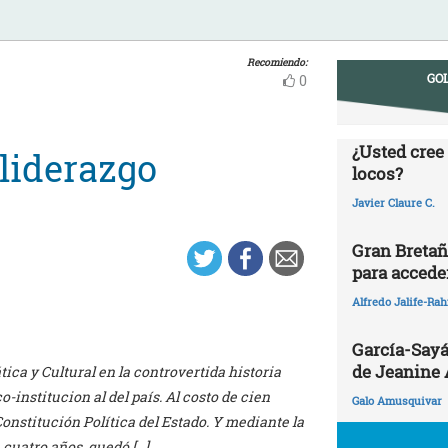
Recomiendo:
GOL
0
¿Usted cree
 liderazgo
locos?
Javier Claure C.
Gran Bretañ
para acceder
Alfredo Jalife-Ra
García-Sayá
de Jeanine
ca y Cultural en la controvertida historia
o-institucion al del país. Al costo de cien
Galo Amusquivar
nstitución Política del Estado. Y mediante la
cuatro años, quedó […]