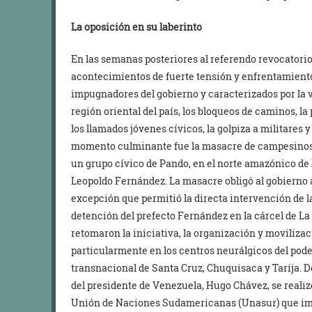
La oposición en su laberinto
En las semanas posteriores al referendo revocatorio
acontecimientos de fuerte tensión y enfrentamiento
impugnadores del gobierno y caracterizados por la v
región oriental del país, los bloqueos de caminos, l
los llamados jóvenes cívicos, la golpiza a militares y
momento culminante fue la masacre de campesinos i
un grupo cívico de Pando, en el norte amazónico de B
Leopoldo Fernández. La masacre obligó al gobierno a 
excepción que permitió la directa intervención de l
detención del prefecto Fernández en la cárcel de La 
retomaron la iniciativa, la organización y movilizac
particularmente en los centros neurálgicos del poder
transnacional de Santa Cruz, Chuquisaca y Tarija. De
del presidente de Venezuela, Hugo Chávez, se realiz
Unión de Naciones Sudamericanas (Unasur) que imp