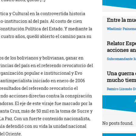
ca y Cultural en la controvertida historia
Entre la mue
o-institucion al del país. Al costo de cien
nstitución Política del Estado. Y mediante la
Wladimir Painema
cuatro años, quedó abierto el camino para su
Relator Esp
acciones an
os de los bolivianos y bolivianas, ganar en
Subcomandante M
incias del país en el referendo revocatorio del
Una guerra
rganización popular e institucional y Evo
mucho tie
 antimperialista iniciado en enero de 2006
esultados del referendo revocatorio el
Ramiro Lizondo D
iendo acciones directas contra la conspiración
doras. El eje de este viraje fue marcado por la
nta Cruz, más de 50 mil en la toma de Sucre y
La Paz. Con un fuerte contenido nacionalista,
No posts found.
nía defendió con su vida la unidad nacional
del Oriente.