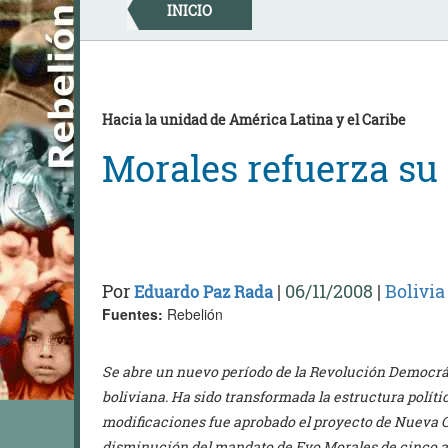
Skip
INICIO
to
content
Hacia la unidad de América Latina y el Caribe
Morales refuerza su
Por
|
06/11/2008
|
Bolivia
Eduardo Paz Rada
Fuentes:
Rebelión
Se abre un nuevo período de la Revolución Democráti
boliviana. Ha sido transformada la estructura polític
modificaciones fue aprobado el proyecto de Nueva Co
disminución del mandato de Evo Morales de cinco a 