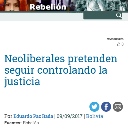
Skip
INICIO
to
Avanzada
content
Recomiendo:
0
Neoliberales pretenden
seguir controlando la
justicia
Por
|
09/09/2017
|
Bolivia
Eduardo Paz Rada
Fuentes:
Rebelión