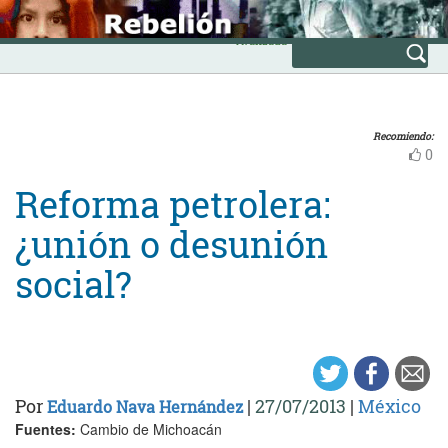
Skip
INICIO
to
Avanzada
content
Recomiendo:
0
Reforma petrolera:
¿unión o desunión
social?
Por
|
27/07/2013
|
México
Eduardo Nava Hernández
Fuentes:
Cambio de Michoacán