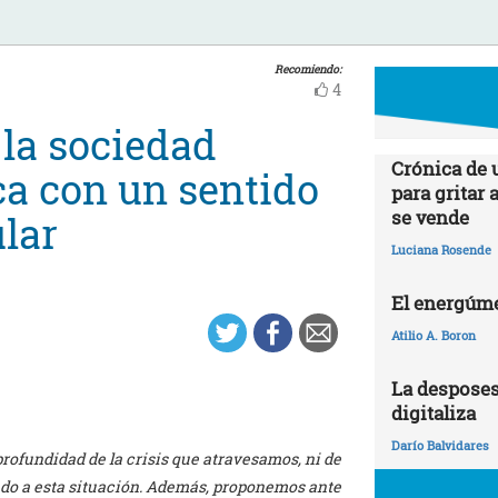
Recomiendo:
4
la sociedad
Crónica de 
ica con un sentido
para gritar 
se vende
lar
Luciana Rosende
El energúme
Atilio A. Boron
La desposes
digitaliza
Darío Balvidares
rofundidad de la crisis que atravesamos, ni de
vado a esta situación. Además, proponemos ante