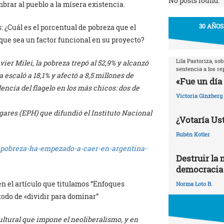
No posts found.
brar al pueblo a la mísera existencia.
30 AÑOS
 ¿Cuál es el porcentual de pobreza que el
que sea un factor funcional en su proyecto?
Lila Pastoriza, so
ier Milei, la pobreza trepó al 52,9% y alcanzó
sentencia a los r
a escaló a 18,1% y afectó a 8,5 millones de
«Fue un día 
encia del flagelo en los más chicos: dos de
Victoria Ginzberg
ares (EPH) que difundió el Instituto Nacional
¿Votaría Ust
Rubén Kotler
a-pobreza-ha-empezado-a-caer-en-argentina-
Destruir la 
democracia
en el artículo que titulamos “Enfoques
Norma Loto B.
todo de «dividir para dominar”
cultural que impone el neoliberalismo, y en