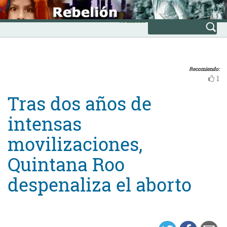
Skip
INICIO
to
Avanzada
content
Recomiendo:
1
Tras dos años de
intensas
movilizaciones,
Quintana Roo
despenaliza el aborto