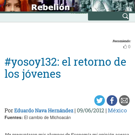
Skip
INICIO
to
Avanzada
content
Recomiendo:
0
#yosoy132: el retorno de
los jóvenes
Por
|
09/06/2012
|
México
Eduardo Nava Hernández
Fuentes:
El cambio de Michoacán
Me preguntaron mis alumnos de Economía mi opinión acerca