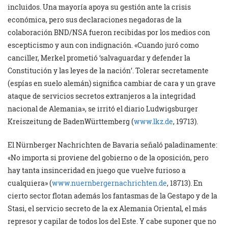
incluidos. Una mayoría apoya su gestión ante la crisis
económica, pero sus declaraciones negadoras de la
colaboración BND/NSA fueron recibidas por los medios con
escepticismo y aun con indignación. «Cuando juró como
canciller, Merkel prometió ‘salvaguardar y defender la
Constitución y las leyes de la nación’. Tolerar secretamente
(espías en suelo alemán) significa cambiar de cara y un grave
ataque de servicios secretos extranjeros a la integridad
nacional de Alemania», se irritó el diario Ludwigsburger
Kreiszeitung de BadenWürttemberg (
www.lkz.de
, 19713).
El Nürnberger Nachrichten de Bavaria señaló paladinamente:
«No importa si proviene del gobierno o de la oposición, pero
hay tanta insinceridad en juego que vuelve furioso a
cualquiera» (
www.nuernbergernachrichten.de
, 18713). En
cierto sector flotan además los fantasmas de la Gestapo y de la
Stasi, el servicio secreto de la ex Alemania Oriental, el más
represor y capilar de todos los del Este. Y cabe suponer que no