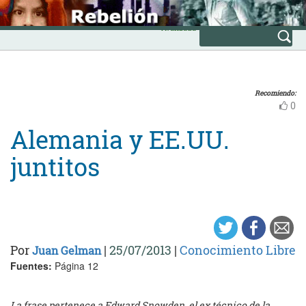
Skip
INICIO
to
Avanzada
content
Recomiendo:
0
Alemania y EE.UU.
juntitos
Por
|
25/07/2013
|
Conocimiento Libre
Juan Gelman
Fuentes:
Página 12
La frase pertenece a Edward Snowden, el ex técnico de la