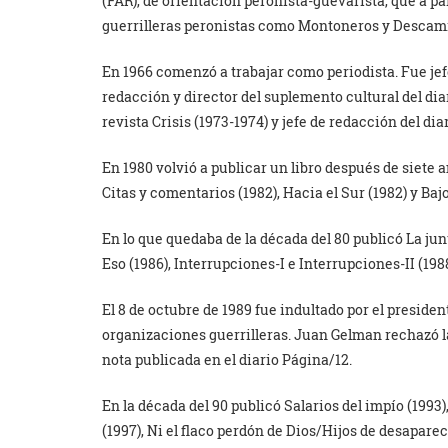
(FAR), de orientación peronista-guevarista, que a pa
guerrilleras peronistas como Montoneros y Descam
En 1966 comenzó a trabajar como periodista. Fue jef
redacción y director del suplemento cultural del dia
revista Crisis (1973-1974) y jefe de redacción del dia
En 1980 volvió a publicar un libro después de siete a
Citas y comentarios (1982), Hacia el Sur (1982) y Bajo 
En lo que quedaba de la década del 80 publicó La junt
Eso (1986), Interrupciones-I e Interrupciones-II (19
El 8 de octubre de 1989 fue indultado por el preside
organizaciones guerrilleras. Juan Gelman rechazó l
nota publicada en el diario Página/12.
En la década del 90 publicó Salarios del impío (1993
(1997), Ni el flaco perdón de Dios/Hijos de desapare