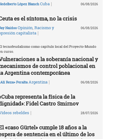
|
Cuba
Hedelberto López Blanch
06/08/2026
Ceuta es el síntoma, no la crisis
Opinión
,
Racismo y
Jay Naidoo
06/08/2026
|
opresión capitalista
El tecnofeudalismo como capítulo local del Proyecto-Mundo
en curso.
Vulneraciones a la soberanía nacional y
mecanismos de control poblacional en
la Argentina contemporánea
|
Argentina
«Ali Reza» Peralta
06/08/2026
«Cuba representa la física de la
dignidad»: Fidel Castro Smirnov
|
Vídeos rebeldes
28/07/2026
El «caso Gürtel» cumple 18 años a la
espera de sentencia en el último de los