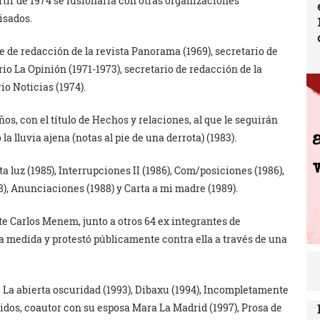
rtir de 1974 se fusionaría con otras organizaciones
isados.
e de redacción de la revista Panorama (1969), secretario de
rio La Opinión (1971-1973), secretario de redacción de la
rio Noticias (1974).
ños, con el título de Hechos y relaciones, al que le seguirán
la lluvia ajena (notas al pie de una derrota) (1983).
a luz (1985), Interrupciones II (1986), Com/posiciones (1986),
88), Anunciaciones (1988) y Carta a mi madre (1989).
nte Carlos Menem, junto a otros 64 ex integrantes de
a medida y protestó públicamente contra ella a través de una
), La abierta oscuridad (1993), Dibaxu (1994), Incompletamente
cidos, coautor con su esposa Mara La Madrid (1997), Prosa de