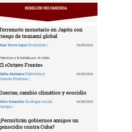
REBELIÓN RECOMIENDA
Terremoto monetario en Japón con
riesgo de tsunami global
|
Economía
Juan Torres López
06/08/2026
Palestina y la batalla por el relato
El «Octavo Frente»
Palestina y
Jaldía Abubakra
06/08/2026
|
Oriente Próximo
Guerras, cambio climático y ecocidio
Ecología social
,
Silvio Schachter
06/08/2026
|
Europa
¿Permitirán gobiernos amigos un
genocidio contra Cuba?