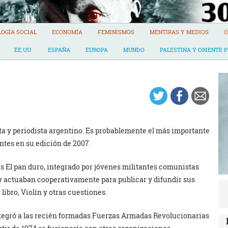
LOGÍA SOCIAL
ECONOMÍA
FEMINISMOS
MENTIRAS Y MEDIOS
O
EE.UU.
ESPAÑA
EUROPA
MUNDO
PALESTINA Y ORIENTE 
ta y periodista argentino. Es probablemente el más importante
ntes en su edición de 2007.
as El pan duro, integrado por jóvenes militantes comunistas
 actuaban cooperativamente para publicar y difundir sus
libro, Violín y otras cuestiones.
integró a las recién formadas Fuerzas Armadas Revolucionarias