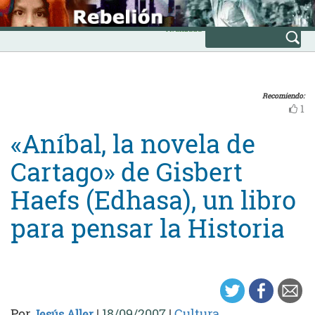
Skip
INICIO
to
Avanzada
content
Recomiendo:
1
«Aníbal, la novela de
Cartago» de Gisbert
Haefs (Edhasa), un libro
para pensar la Historia
Por
|
18/09/2007
|
Cultura
Jesús Aller