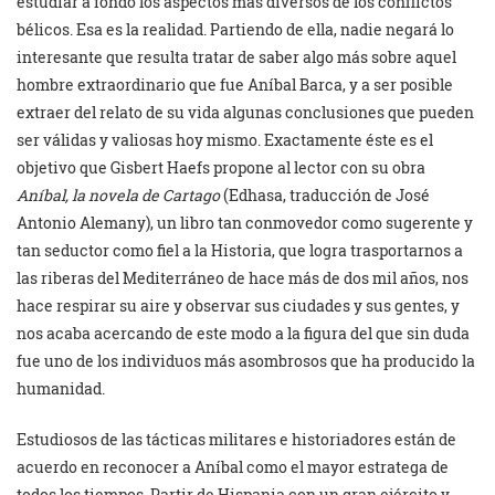
estudiar a fondo los aspectos más diversos de los conflictos
bélicos. Esa es la realidad. Partiendo de ella, nadie negará lo
interesante que resulta tratar de saber algo más sobre aquel
hombre extraordinario que fue Aníbal Barca, y a ser posible
extraer del relato de su vida algunas conclusiones que pueden
ser válidas y valiosas hoy mismo. Exactamente éste es el
objetivo que Gisbert Haefs propone al lector con su obra
Aníbal, la novela de Cartago
(Edhasa, traducción de José
Antonio Alemany), un libro tan conmovedor como sugerente y
tan seductor como fiel a la Historia, que logra trasportarnos a
las riberas del Mediterráneo de hace más de dos mil años, nos
hace respirar su aire y observar sus ciudades y sus gentes, y
nos acaba acercando de este modo a la figura del que sin duda
fue uno de los individuos más asombrosos que ha producido la
humanidad.
Estudiosos de las tácticas militares e historiadores están de
acuerdo en reconocer a Aníbal como el mayor estratega de
todos los tiempos. Partir de Hispania con un gran ejército y