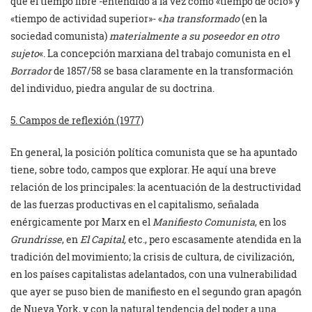
que el tiempo libre -entendido a la vez como «tiempo de ocio» y
«tiempo de actividad superior»- «
ha transformado
(en la
sociedad comunista)
materialmente a su poseedor en otro
sujeto
«. La concepción marxiana del trabajo comunista en el
Borrador
de 1857/58 se basa claramente en la transformación
del individuo, piedra angular de su doctrina.
5. Campos de reflexión (1977)
En general, la posición política comunista que se ha apuntado
tiene, sobre todo, campos que explorar. He aquí una breve
relación de los principales: la acentuación de la destructividad
de las fuerzas productivas en el capitalismo, señalada
enérgicamente por Marx en el
Manifiesto Comunista
, en los
Grundrisse
, en
El Capital,
etc., pero escasamente atendida en la
tradición del movimiento; la crisis de cultura, de civilización,
en los países capitalistas adelantados, con una vulnerabilidad
que ayer se puso bien de manifiesto en el segundo gran apagón
de Nueva York, y con la natural tendencia del poder a una