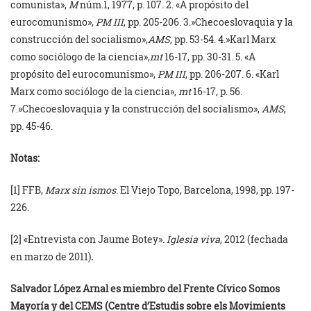
comunista»,
M
núm.1, 1977, p. 107. 2. «A propósito del
eurocomunismo»,
PM III
, pp. 205-206. 3.»Checoeslovaquia y la
construcción del socialismo»,
AMS
, pp. 53-54. 4.»Karl Marx
como sociólogo de la ciencia»,
mt
16-17, pp. 30-31. 5. «A
propósito del eurocomunismo»,
PM III
, pp. 206-207. 6. «Karl
Marx como sociólogo de la ciencia»,
mt
16-17, p. 56.
7.»Checoeslovaquia y la construcción del socialismo»,
AMS
,
pp. 45-46.
Notas:
[1] FFB,
Marx sin ismos
. El Viejo Topo, Barcelona, 1998, pp. 197-
226.
[2] «Entrevista con Jaume Botey»
. Iglesia viva
, 2012 (fechada
en marzo de 2011)
.
Salvador López Arnal es miembro del Frente Cívico Somos
Mayoría y del CEMS (Centre d’Estudis sobre els Movimients