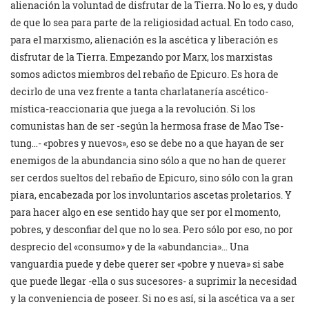
alienación la voluntad de disfrutar de la Tierra. No lo es, y dudo
de que lo sea para parte de la religiosidad actual. En todo caso,
para el marxismo, alienación es la ascética y liberación es
disfrutar de la Tierra. Empezando por Marx, los marxistas
somos adictos miembros del rebaño de Epicuro. Es hora de
decirlo de una vez frente a tanta charlatanería ascético-
mística-reaccionaria que juega a la revolución. Si los
comunistas han de ser -según la hermosa frase de Mao Tse-
tung…- «pobres y nuevos», eso se debe no a que hayan de ser
enemigos de la abundancia sino sólo a que no han de querer
ser cerdos sueltos del rebaño de Epicuro, sino sólo con la gran
piara, encabezada por los involuntarios ascetas proletarios. Y
para hacer algo en ese sentido hay que ser por el momento,
pobres, y desconfiar del que no lo sea. Pero sólo por eso, no por
desprecio del «consumo» y de la «abundancia»… Una
vanguardia puede y debe querer ser «pobre y nueva» si sabe
que puede llegar -ella o sus sucesores- a suprimir la necesidad
y la conveniencia de poseer. Si no es así, si la ascética va a ser