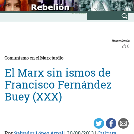
Skip
INICIO
to
Avanzada
content
Recomiendo:
0
Comunismo en el Marx tardío
El Marx sin ismos de
Francisco Fernández
Buey (XXX)
Por
|
30/08/2013
|
Cultura
Salvador López Arnal