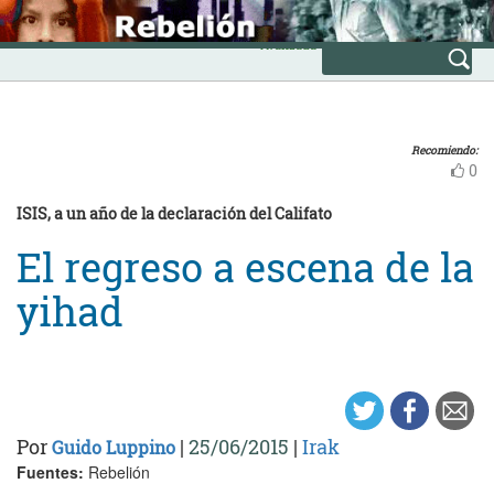
Skip
INICIO
to
Avanzada
content
Recomiendo:
0
ISIS, a un año de la declaración del Califato
El regreso a escena de la
yihad
Por
|
25/06/2015
|
Irak
Guido Luppino
Fuentes:
Rebelión