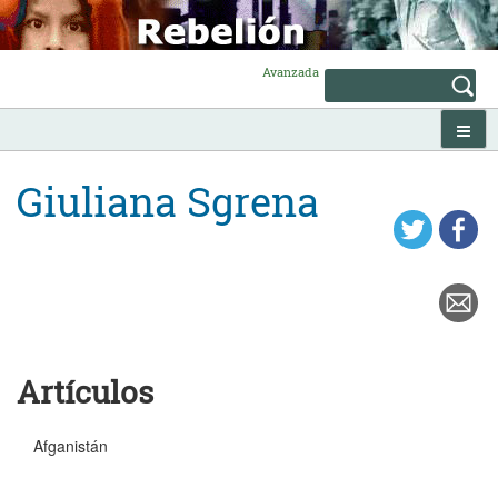
Skip
to
content
Avanzada
Giuliana Sgrena
Artículos
Afganistán