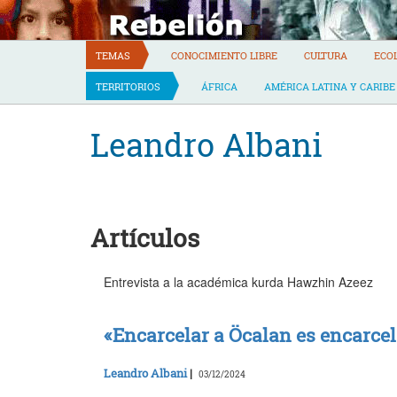
Skip
to
content
TEMAS
CONOCIMIENTO LIBRE
CULTURA
ECO
TERRITORIOS
ÁFRICA
AMÉRICA LATINA Y CARIBE
Leandro Albani
Artículos
Entrevista a la académica kurda Hawzhin Azeez
«Encarcelar a Öcalan es encarcel
Leandro Albani
|
03/12/2024