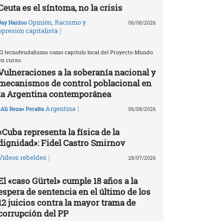
Ceuta es el síntoma, no la crisis
Opinión
,
Racismo y
Jay Naidoo
06/08/2026
|
opresión capitalista
El tecnofeudalismo como capítulo local del Proyecto-Mundo
en curso.
Vulneraciones a la soberanía nacional y
mecanismos de control poblacional en
la Argentina contemporánea
|
Argentina
«Ali Reza» Peralta
06/08/2026
«Cuba representa la física de la
dignidad»: Fidel Castro Smirnov
|
Vídeos rebeldes
28/07/2026
El «caso Gürtel» cumple 18 años a la
espera de sentencia en el último de los
12 juicios contra la mayor trama de
corrupción del PP