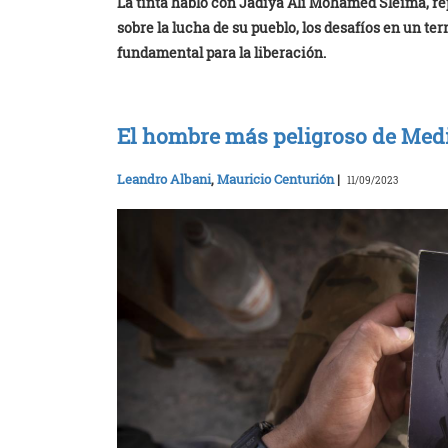
La tinta habló con Jadiya Alí Mohamed Sleima, r
sobre la lucha de su pueblo, los desafíos en un ter
fundamental para la liberación.
El hombre más peligroso de Medi
Leandro Albani
,
Mauricio Centurión
|
11/09/2023