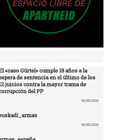
PALESTINA: DERECHO A LA RESISTENCIA
El «caso Gürtel» cumple 18 años a la
espera de sentencia en el último de los
12 juicios contra la mayor trama de
corrupción del PP
06/08/2026
euskadi_armas
06/08/2026
armas_españa