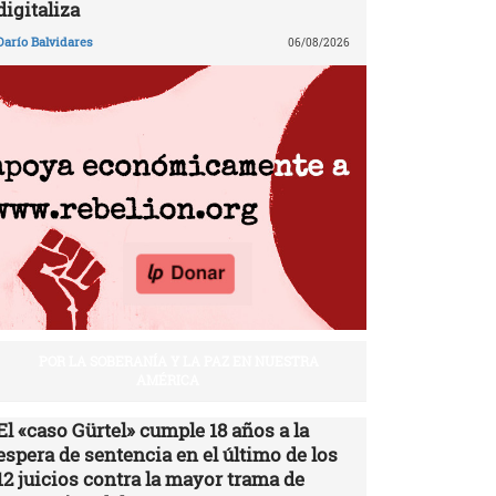
digitaliza
Darío Balvidares
06/08/2026
POR LA SOBERANÍA Y LA PAZ EN NUESTRA
AMÉRICA
El «caso Gürtel» cumple 18 años a la
espera de sentencia en el último de los
12 juicios contra la mayor trama de