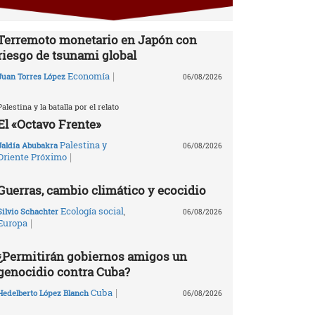
Terremoto monetario en Japón con
riesgo de tsunami global
|
Economía
Juan Torres López
06/08/2026
Palestina y la batalla por el relato
El «Octavo Frente»
Palestina y
Jaldía Abubakra
06/08/2026
|
Oriente Próximo
Guerras, cambio climático y ecocidio
Ecología social
,
Silvio Schachter
06/08/2026
|
Europa
¿Permitirán gobiernos amigos un
genocidio contra Cuba?
|
Cuba
Hedelberto López Blanch
06/08/2026