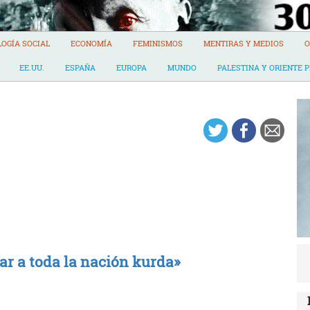
LOGÍA SOCIAL
ECONOMÍA
FEMINISMOS
MENTIRAS Y MEDIOS
O
EE.UU.
ESPAÑA
EUROPA
MUNDO
PALESTINA Y ORIENTE 
ar a toda la nación kurda»