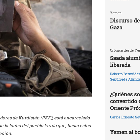
Yemen
Discurso de
Gaza
Crónica desde Yem
Saada alumb
liberada
Roberto Bermúdez 
Sepúlveda Allend
¿Quiénes so
convertido 
Oriente Pr
adores de Kurdistán (PKK), está encarcelado
Carlos Ernesto Se
e la lucha del pueblo kurdo que, hasta estos
Yemen al bo
ación.