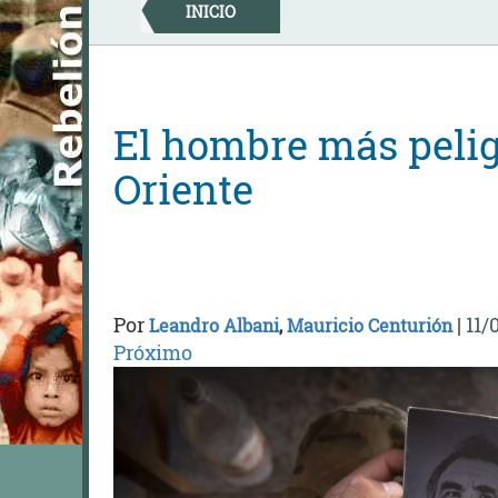
Skip
INICIO
to
content
El hombre más peli
Oriente
Por
|
11/
Leandro Albani
,
Mauricio Centurión
Próximo