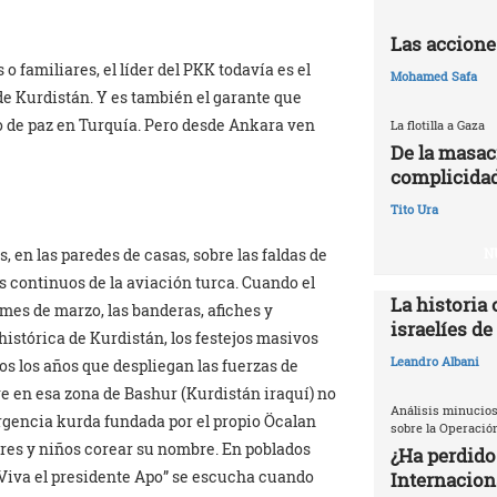
Las accione
 familiares, el líder del PKK todavía es el
Mohamed Safa
 de Kurdistán. Y es también el garante que
o de paz en Turquía. Pero desde Ankara ven
La flotilla a Gaza
De la masac
complicidad
Tito Ura
 en las paredes de casas, sobre las faldas de
N
 continuos de la aviación turca. Cuando el
La historia 
mes de marzo, las banderas, afiches y
israelíes de
histórica de Kurdistán, los festejos masivos
Leandro Albani
dos los años que despliegan las fuerzas de
e en esa zona de Bashur (Kurdistán iraquí) no
Análisis minucios
rgencia kurda fundada por el propio Öcalan
sobre la Operació
res y niños corear su nombre. En poblados
¿Ha perdido
 “Viva el presidente Apo” se escucha cuando
Internacion