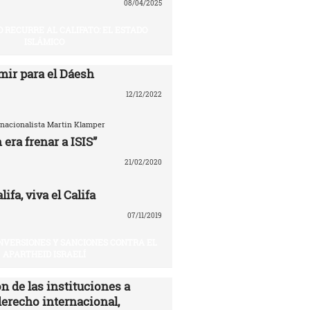
08/04/2025
O RECURRE AL CALIFATO: EL ESTADO
ISLÁMICO
mir para el Dáesh
12/12/2022
ernacionalista Martin Klamper
 era frenar a ISIS”
21/02/2020
ifa, viva el Califa
07/11/2019
INVERSIONES Y SANCIONES CONTRA EL
APARTHEID ISRAELÍ
n de las instituciones a
derecho internacional,