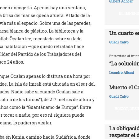
Gilbert Achcar
arecen encogerla. Apenas hay una ventana,
EL IMPERI
a brisa del mar se queda afuera. Al lado de la
vía más el espacio. Sobre una de las paredes,
esa blanca de plástico. La biblioteca y la
Un cuarto e
ullah Öcalan lee, recostado sobre su lado
Guadi Calvo
esa habitación —que quedó retratada hace
íder del Partido de los Trabajadores del
Entrevista al int
ace 24 años.
“La solución
Leandro Albani
aunque Öcalan apenas lo disfruta una hora por
dee. La isla de Imrali está ubicada en el sur del
Muerto el Cal
dos. Nadie sabe si cuando Öcalan sale a
Guadi Calvo
olina de los turcos”), de 217 metros de altura y
 muchos como la “Guantánamo de Europa”. Entre
BOICOT, DES
r tocar a nadie, por eso ni siquiera puede
jano, lo pudieron visitar.
La obligació
respetar el 
ba en Kenia, camino hacia Sudáfrica, donde