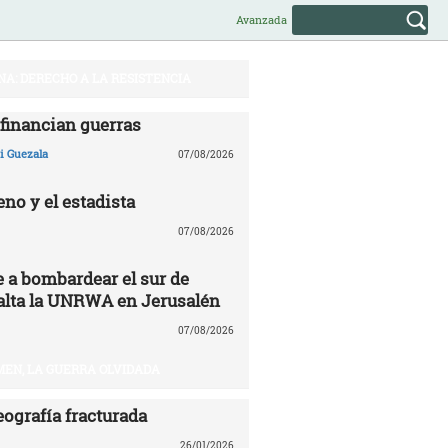
Avanzada
NA: DERECHO A LA RESISTENCIA
financian guerras
 Guezala
07/08/2026
no y el estadista
07/08/2026
e a bombardear el sur de
alta la UNRWA en Jerusalén
07/08/2026
EN, LA GUERRA OLVIDADA
eografía fracturada
26/01/2026