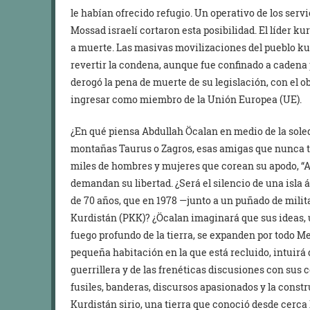
le habían ofrecido refugio. Un operativo de los servic
Mossad israelí cortaron esta posibilidad. El líder k
a muerte. Las masivas movilizaciones del pueblo ku
revertir la condena, aunque fue confinado a cadena 
derogó la pena de muerte de su legislación, con el 
ingresar como miembro de la Unión Europea (UE).
¿En qué piensa Abdullah Öcalan en medio de la soleda
montañas Taurus o Zagros, esas amigas que nunca tra
miles de hombres y mujeres que corean su apodo, “A
demandan su libertad. ¿Será el silencio de una isl
de 70 años, que en 1978 —junto a un puñado de milit
Kurdistán (PKK)? ¿Öcalan imaginará que sus ideas, u
fuego profundo de la tierra, se expanden por todo Med
pequeña habitación en la que está recluido, intuirá 
guerrillera y de las frenéticas discusiones con su
fusiles, banderas, discursos apasionados y la const
Kurdistán sirio, una tierra que conoció desde cerca