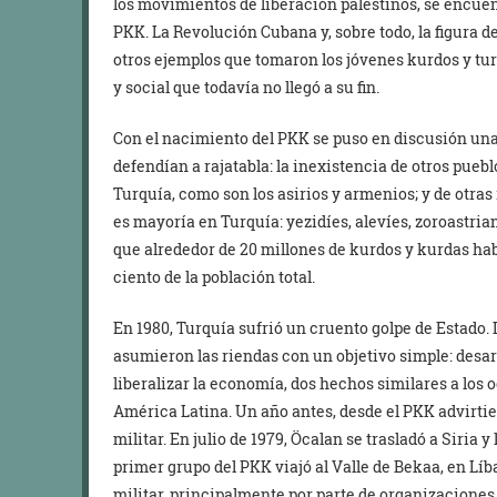
los movimientos de liberación palestinos, se encuen
PKK. La Revolución Cubana y, sobre todo, la figura
otros ejemplos que tomaron los jóvenes kurdos y tur
y social que todavía no llegó a su fin.
Con el nacimiento del PKK se puso en discusión una
defendían a rajatabla: la inexistencia de otros pueb
Turquía, como son los asirios y armenios; y de otras 
es mayoría en Turquía: yezidíes, alevíes, zoroastrian
que alrededor de 20 millones de kurdos y kurdas habi
ciento de la población total.
En 1980, Turquía sufrió un cruento golpe de Estado. L
asumieron las riendas con un objetivo simple: desar
liberalizar la economía, dos hechos similares a los 
América Latina. Un año antes, desde el PKK advirtie
militar. En julio de 1979, Öcalan se trasladó a Siria 
primer grupo del PKK viajó al Valle de Bekaa, en Líb
militar, principalmente por parte de organizaciones p