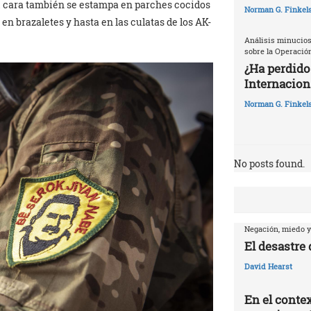
Su cara también se estampa en parches cocidos
Norman G. Finkels
 en brazaletes y hasta en las culatas de los AK-
Análisis minucios
sobre la Operació
¿Ha perdido
Internaciona
Norman G. Finkels
No posts found.
Negación, miedo y
El desastre
David Hearst
En el contex