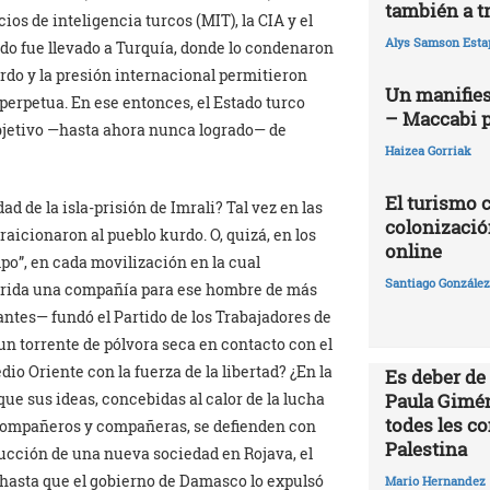
también a t
ios de inteligencia turcos (MIT), la CIA y el
Alys Samson Esta
urdo fue llevado a Turquía, donde lo condenaron
rdo y la presión internacional permitieron
Un manifies
perpetua. En ese entonces, el Estado turco
– Maccabi 
objetivo —hasta ahora nunca logrado— de
Haizea Gorriak
El turismo 
d de la isla-prisión de Imrali? Tal vez en las
colonizació
icionaron al pueblo kurdo. O, quizá, en los
online
po”, en cada movilización en la cual
Santiago González 
a árida una compañía para ese hombre de más
antes— fundó el Partido de los Trabajadores de
n torrente de pólvora seca en contacto con el
io Oriente con la fuerza de la libertad? ¿En la
Es deber de
que sus ideas, concebidas al calor de la lucha
Paula Gimén
todes les c
s compañeros y compañeras, se defienden con
Palestina
rucción de una nueva sociedad en Rojava, el
 hasta que el gobierno de Damasco lo expulsó
Mario Hernandez