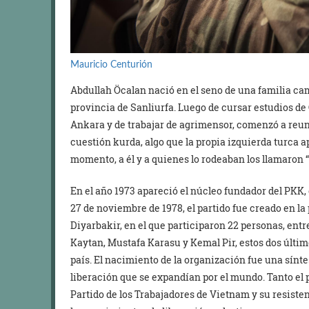
Mauricio Centurión
Abdullah Öcalan nació en el seno de una familia camp
provincia de Sanliurfa. Luego de cursar estudios de
Ankara y de trabajar de agrimensor, comenzó a reuni
cuestión kurda, algo que la propia izquierda turca a
momento, a él y a quienes lo rodeaban los llamaron “
En el año 1973 apareció el núcleo fundador del PKK,
27 de noviembre de 1978, el partido fue creado en la
Diyarbakir, en el que participaron 22 personas, entr
Kaytan, Mustafa Karasu y Kemal Pir, estos dos últim
país. El nacimiento de la organización fue una sínt
liberación que se expandían por el mundo. Tanto el
Partido de los Trabajadores de Vietnam y su resist