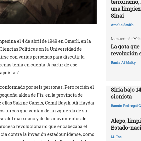
terrorismo, 
una limpiez
Sinaí
Amelia Smith
La muerte de Mo
esina el 4 de abril de 1949 en Ömerli, en la
La gota que 
 Ciencias Políticas en la Universidad de
revolución 
rse con varias personas para discutir la
Rania Al Malky
penas tenía en cuenta. A partir de ese
apoístas”.
 conformado por seis personas. Pero recién el
Siria bajo 1
 pequeña aldea de Fis, en la provincia de
sionista
e ellas Sakine Canzis, Cemil Bayik, Ali Haydar
Ramón Pedregal C
os turcos que venían de la izquierda de su
esis del marxismo y de los movimientos de
Alepo, limpi
 proceso revolucionario que encabezaba el
Estado-naci
encia contra la invasión estadounidense, como
M. Tas