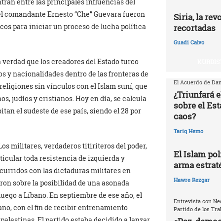
tran entre las principales influencias del
 del comandante Ernesto “Che” Guevara fueron
Siria, la re
cos para iniciar un proceso de lucha política
recortadas
Guadi Calvo
 verdad que los creadores del Estado turco
KURDIS
los y nacionalidades dentro de las fronteras de
El Acuerdo de Dam
religiones sin vínculos con el Islam suní, que
¿Triunfará e
os, judíos y cristianos. Hoy en día, se calcula
sobre el Est
tan el sudeste de ese país, siendo el 28 por
caos?
Tariq Hemo
os militares, verdaderos titiriteros del poder,
El Islam pol
ticular toda resistencia de izquierda y
arma estrat
ocurridos con las dictaduras militares en
Hawre Rezgar
ron sobre la posibilidad de una asonada
y luego a Líbano. En septiembre de ese año, el
Entrevista con Ne
ano, con el fin de recibir entrenamiento
Partido de los Tr
alestinas. El partido estaba decidido a lanzar,