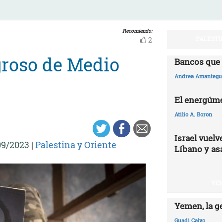
Recomiendo:
PALESTI
2
groso de Medio
Bancos que 
Andrea Amantegui
El energúme
Atilio A. Boron
Israel vuelv
09/2023
|
Palestina y Oriente
Líbano y as
YEM
Yemen, la g
Guadi Calvo