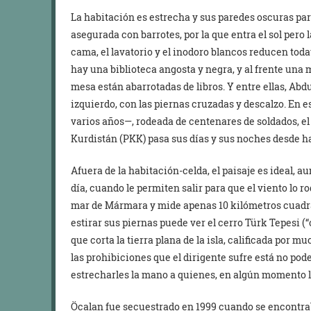
La habitación es estrecha y sus paredes oscuras p
asegurada con barrotes, por la que entra el sol pero l
cama, el lavatorio y el inodoro blancos reducen toda
hay una biblioteca angosta y negra, y al frente una m
mesa están abarrotadas de libros. Y entre ellas, Abd
izquierdo, con las piernas cruzadas y descalzo. En 
varios años—, rodeada de centenares de soldados, el l
Kurdistán (PKK) pasa sus días y sus noches desde h
Afuera de la habitación-celda, el paisaje es ideal, 
día, cuando le permiten salir para que el viento lo ro
mar de Mármara y mide apenas 10 kilómetros cuadra
estirar sus piernas puede ver el cerro Türk Tepesi (“c
que corta la tierra plana de la isla, calificada por
las prohibiciones que el dirigente sufre está no pode
estrecharles la mano a quienes, en algún momento le
Öcalan fue secuestrado en 1999 cuando se encontra