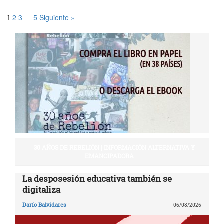
2
3
5
Siguiente »
1
…
30 AÑOS DE REBELIÓN | INFORMACIÓN ALTERNATIVA Y
EMANCIPADORA
La desposesión educativa también se
digitaliza
Darío Balvidares
06/08/2026