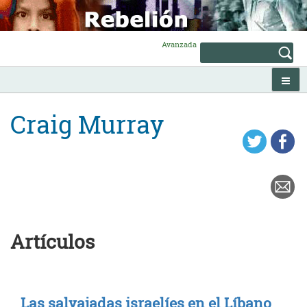
Skip
to
content
Avanzada
Craig Murray
Artículos
Las salvajadas israelíes en el Líbano