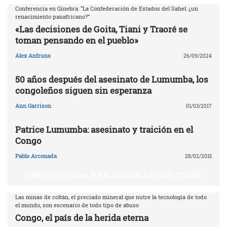
Conferencia en Ginebra: “La Confederación de Estados del Sahel: ¿un
renacimiento panafricano?”
«Las decisiones de Goita, Tiani y Traoré se
toman pensando en el pueblo»
Alex Anfruns
26/09/2024
50 años después del asesinato de Lumumba, los
congoleños siguen sin esperanza
Ann Garrison
01/03/2017
Patrice Lumumba: asesinato y traición en el
Congo
Pablo Arconada
28/02/2015
CONGO, UNA GUERRA POR EL DERECHO A LA EXPLOTACIÓN
Las minas de coltán, el preciado mineral que nutre la tecnología de todo
el mundo, son escenario de todo tipo de abuso
Congo, el país de la herida eterna