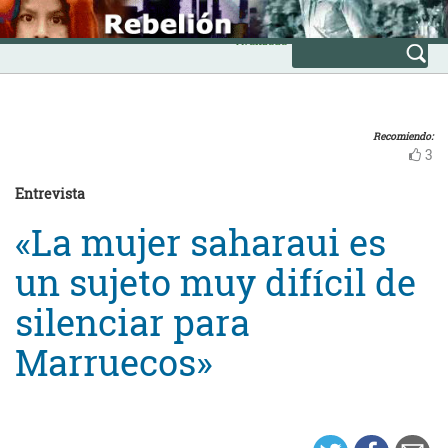
Skip
INICIO
to
Avanzada
content
Recomiendo:
3
Entrevista
«La mujer saharaui es
un sujeto muy difícil de
silenciar para
Marruecos»