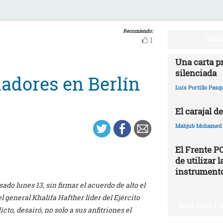
Recomiendo:
SAHAR
1
Una carta p
silenciada
iadores en Berlín
Luis Portillo Pasq
El carajal de
Mahjub Mohamed
El Frente P
de utilizar
instrumento
do lunes 13, sin firmar el acuerdo de alto el
l general Khalifa Hafther líder del Ejército
MALÍ, CAOS Y
cto, desairó, no solo a sus anfitriones el