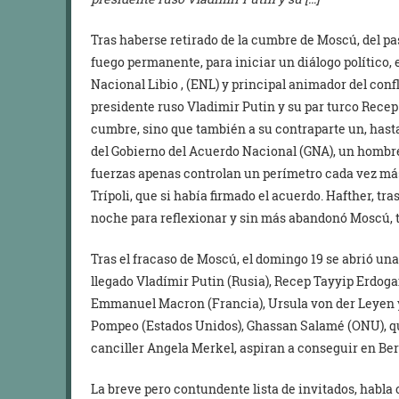
Tras haberse retirado de la cumbre de Moscú, del pasa
fuego permanente, para iniciar un diálogo político, e
Nacional Libio , (ENL) y principal animador del confli
presidente ruso Vladimir Putin y su par turco Rece
cumbre, sino que también a su contraparte un, hasta 
del Gobierno del Acuerdo Nacional (GNA), un hombre
fuerzas apenas controlan un perímetro cada vez más d
Trípoli, que si había firmado el acuerdo. Hafther, tr
noche para reflexionar y sin más abandonó Moscú, tal
Tras el fracaso de Moscú, el domingo 19 se abrió un
llegado Vladímir Putin (Rusia), Recep Tayyip Erdoga
Emmanuel Macron (Francia), Ursula von der Leyen y
Pompeo (Estados Unidos), Ghassan Salamé (ONU), quie
canciller Angela Merkel, aspiran a conseguir en Berl
La breve pero contundente lista de invitados, habla