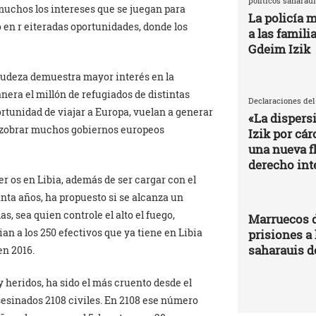
políticos saharaui
uchos los intereses que se juegan para
La policía m
 en r eiteradas oportunidades, donde los
a las famili
Gdeim Izik
gudeza demuestra mayor interés en la
nera el millón de refugiados de distintas
Declaraciones del
rtunidad de viajar a Europa, vuelan a generar
«La dispers
 zozobrar muchos gobiernos europeos
Izik por cá
una nueva fl
derecho int
er os en Libia, además de ser cargar con el
inta años, ha propuesto si se alcanza un
, sea quien controle el alto el fuego,
Marruecos d
an a los 250 efectivos que ya tiene en Libia
prisiones a 
saharauis d
en 2016.
y heridos, ha sido el más cruento desde el
esinados 2108 civiles. En 2108 ese número