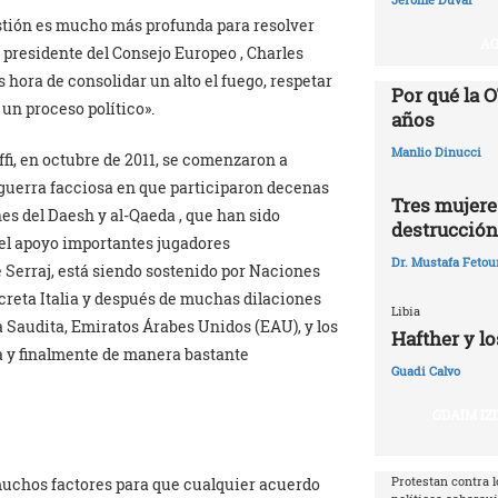
estión es mucho más profunda para resolver
AG
 presidente del Consejo Europeo , Charles
s hora de consolidar un alto el fuego, respetar
Por qué la O
un proceso político».
años‎
Manlio Dinucci
i, en octubre de 2011, se comenzaron a
a guerra facciosa en que participaron decenas
Tres mujeres
es del Daesh y al-Qaeda , que han sido
destrucción
el apoyo importantes jugadores
Dr. Mustafa Fetou
 Serraj, está siendo sostenido por Naciones
creta Italia y después de muchas dilaciones
Libia
a Saudita, Emiratos Árabes Unidos (EAU), y los
Hafther y lo
ia y finalmente de manera bastante
Guadi Calvo
GDAIM IZ
Protestan contra l
 muchos factores para que cualquier acuerdo