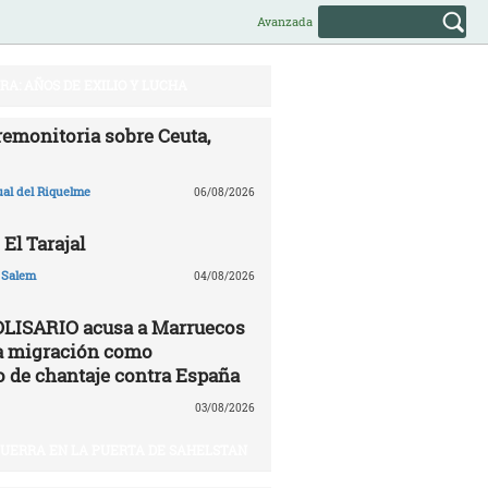
Avanzada
A: AÑOS DE EXILIO Y LUCHA
remonitoria sobre Ceuta,
ual del Riquelme
06/08/2026
 El Tarajal
 Salem
04/08/2026
OLISARIO acusa a Marruecos
 la migración como
 de chantaje contra España
03/08/2026
 GUERRA EN LA PUERTA DE SAHELSTAN