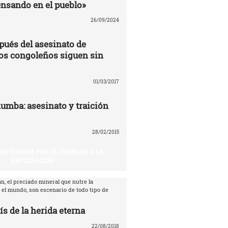
nsando en el pueblo»
26/09/2024
pués del asesinato de
os congoleños siguen sin
01/03/2017
umba: asesinato y traición
28/02/2015
NA GUERRA POR EL DERECHO A LA
EXPLOTACIÓN
n, el preciado mineral que nutre la
 el mundo, son escenario de todo tipo de
ís de la herida eterna
22/08/2018