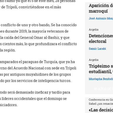
año calmo ya que el 5 de este mes, 28 personas
Aparición d
de Trípoli, convirtiéndose en el más
marroquí
José Antonio Mon
 conflicto de uno y otro bando, Se ha conocido
Argelia
es durante 2019, la mayoría veteranos de
Detenciones
r la caída del General Omar al-Bashir, y que
electoral
 cientos más, lo que profundizara el conflicto
Samir Larabi
la región.
Argelia
amparados el paraguas de Turquía, que ya ha
Trigésimo s
erno del Acuerdo Nacional con sede en Trípoli
estudiantil,
as por antiguos muyahidines de los grupos
Mustapha Benfodi
ado por los servicios de inteligencia turcos.
50 AÑOS DE
todo será demasiado ineficaz y tardío para
s líderes occidentales que el domingo se
Conferencia en Gi
Sahel: ¿un renaci
piciadores.
«Las decisio