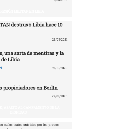
12/06/2019
RESIÓN MILITAR EN LIBIA
TAN destruyó Libia ‎hace 10
29/03/2021
, una sarta de mentiras y la
 de Libia
ri
21/10/2020
s propiciadores en Berlín
22/01/2020
IK, ASALTO AL CAMPAMENTO DE LA
DIGNIDAD
os malos tratos sufridos por los presos