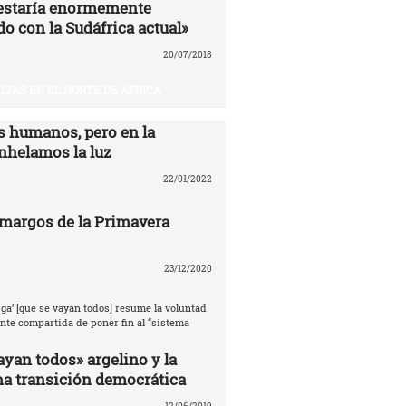
estaría enormemente
o con la Sudáfrica actual»
20/07/2018
LTAS EN EL NORTE DE ÁFRICA
 humanos, pero en la
nhelamos la luz
22/01/2022
amargos de la Primavera
23/12/2020
ga’ [que se vayan todos] resume la voluntad
te compartida de poner fin al “sistema
ayan todos» argelino y la
na transición democrática