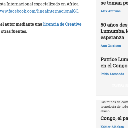
se toman pe
ista Internacional especializado en África,
/www.facebook.com/
lineainternacionalGC
.
Alex Anfruns
50 años des
 del autor mediante una
licencia de Creative
Lumumba, l
 otras fuentes.
esperanza
Ann Garrison
Patrice Lum
en el Congo
Pablo Arconada
CONGO, U
Las minas de coltá
tecnología de todo
abuso
Congo, el pa
Xabier Aldekoa