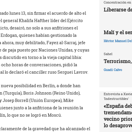
Concentración en 
Liberarse d
do lunes 13, sin firmar el acuerdo de alto el
l general Khalifa Hafther líder del Ejército
cto, desairó, no solo a sus anfitriones el
Malí y el s
p Erdogan, quienes habían gestionado la
Héctor Manuel De
ahora, muy debilitado, Fayez al-Sarraj, jefe
 de paja puesto por Naciones Unidas, y cuyas
Sahel
iscutido en torno a la vieja capital libia:
Terrorismo,
as ocho horas de conversaciones, pidió la
Guadi Calvo
 lo declaró el canciller ruso Serguei Lavrov.
a nueva posibilidad en Berlín, a donde han
n (Turquía), Boris Johnson (Reino Unido),
Entrevista a Xavie
'Indestructibles'
 Josep Borrell (Unión Europea), Mike
«España deb
nes junto a la anfitriona de la reunión la
tremendamen
ín, lo que no se logró en Moscú.
vecino prior
lo desapro
 claramente de la gravedad que ha alcanzado el