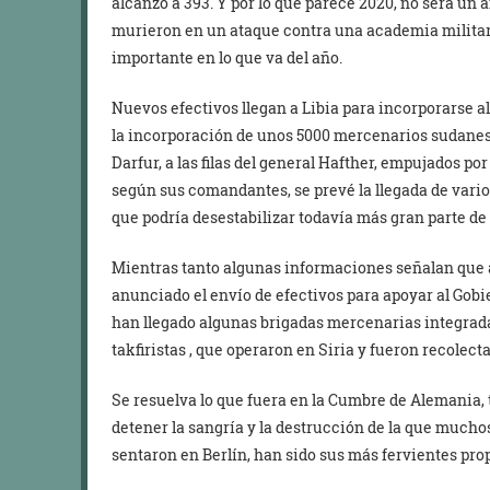
alcanzó a 393. Y por lo que parece 2020, no será un 
murieron en un ataque contra una academia militar 
importante en lo que va del año.
Nuevos efectivos llegan a Libia para incorporarse al
la incorporación de unos 5000 mercenarios sudanes
Darfur, a las filas del general Hafther, empujados po
según sus comandantes, se prevé la llegada de varios
que podría desestabilizar todavía más gran parte de 
Mientras tanto algunas informaciones señalan que 
anunciado el envío de efectivos para apoyar al Gobi
han llegado algunas brigadas mercenarias integrad
takfiristas , que operaron en Siria y fueron recolect
Se resuelva lo que fuera en la Cumbre de Alemania, 
detener la sangría y la destrucción de la que mucho
sentaron en Berlín, han sido sus más fervientes pro