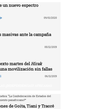
e un nuevo espectro
je
09/01/2020
 masivas ante la campaña
05/12/2019
exto martes del
Hirak
 una movilización sin fallas
l
06/11/2019
 LAS ¿INDEPENDENCIAS? AFRICANAS
nebra: “La Confederación de Estados del
miento panafricano?”
nes de Goita, Tiani y Traoré