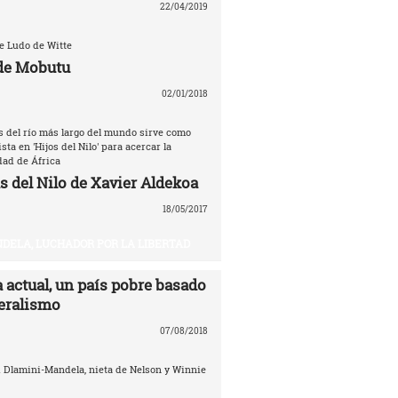
22/04/2019
de Ludo de Witte
de Mobutu
02/01/2018
as del río más largo del mundo sirve como
sta en 'Hijos del Nilo' para acercar la
dad de África
s del Nilo de Xavier Aldekoa
18/05/2017
DELA, LUCHADOR POR LA LIBERTAD
 actual, un país pobre basado
beralismo
07/08/2018
i Dlamini-Mandela, nieta de Nelson y Winnie