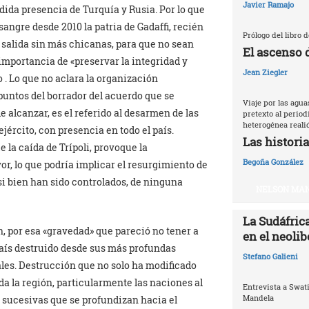
Javier Ramajo
dida presencia de Turquía y Rusia. Por lo que
ngre desde 2010 la patria de Gadaffi, recién
Prólogo del libro 
 salida sin más chicanas, para que no sean
El ascenso 
 importancia de «preservar la integridad y
Jean Ziegler
 . Lo que no aclara la organización
 puntos del borrador del acuerdo que se
Viaje por las agu
e alcanzar, es el referido al desarmen de las
pretexto al periodi
heterogénea reali
ejército, con presencia en todo el país.
Las historia
 la caída de Trípoli, provoque la
Begoña González
or, lo que podría implicar el resurgimiento de
si bien han sido controlados, de ninguna
NELSON MAN
La Sudáfrica
, por esa «gravedad» que pareció no tener a
en el neoli
 país destruido desde sus más profundas
Stefano Galieni
ales. Destrucción que no solo ha modificado
oda la región, particularmente las naciones al
Entrevista a Swat
Mandela
s sucesivas que se profundizan hacia el