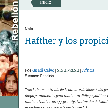
Skip
INICIO
to
content
Libia
Hafther y los propic
Por
|
22/01/2020
|
África
Guadi Calvo
Fuentes:
Rebelión
Tras haberse retirado de la cumbre de Moscú, del pasa
fuego permanente, para iniciar un diálogo político, e
Nacional Libio , (ENL) y principal animador del confli
presidente ruso Vladimir Putin y su […]