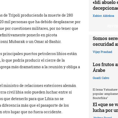
«Mi abuelo 
decepcionad
as de Trípoli produciendo la muerte de 280
Xabier Aldekoa
120 mil personas que ha debido desplazarse por
REVUE
ue por cuestiones militares, por no tener que
efinitivamente ponerlo en picota
Somos seres
osni Mubarak o un Omar al-Bashir.
oscuridad a
Vijay Prashad
s principales puertos petroleros libios están
 lo que podría producir el cierre de la
Los frutos 
 agrega más dramatismo a la reunión y obliga a
Árabe
Guadi Calvo
 el ministro de relaciones exteriores alemán
El lema Yatnahaw 
ra civil libia solo pueden luchar entre sí
popular ampliamen
Bouteflika"
s que detenerlo para que Libia no se
El «que se v
a diferencia más que el pasaporte de los
lucha por u
 otro lugar que no fuera occidente.
Jérôme Duval