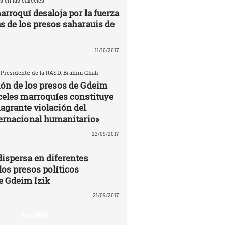
s en las carceles
arroquí desaloja por la fuerza
as de los presos saharauis de
11/10/2017
 Presidente de la RASD, Brahim Ghali
ión de los presos de Gdeim
rceles marroquíes constituye
agrante violación del
ernacional humanitario»
22/09/2017
ispersa en diferentes
los presos políticos
e Gdeim Izik
21/09/2017
MAGREB