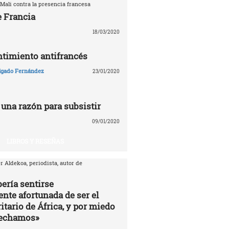
Mali contra la presencia francesa
e Francia
18/03/2020
entimiento antifrancés
lgado Fernández
23/01/2020
 una razón para subsistir
09/01/2020
LIBROS Y RESEÑAS
r Aldekoa, periodista, autor de
ería sentirse
te afortunada de ser el
itario de África, y por miedo
vechamos»