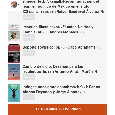
emergente<br/><small>Reconfiguración del
régimen político de México en el siglo
XXI</small><br/><i>Rafael Sandoval Álvarez</i>
Descargar
Imperios liberales<br/>Estados Unidos y
Francia<br/><i>Andrés Monares</i>
Descargar
Deporte soviético<br/><i>Gabe Abrahams</i>
Descargar
Cambio de ciclo. Desafíos para las
izquierdas<br/><i>Antonio Antón Morón</i>
Descargar
Indagaciones entre asombros<br/><i>Carlos
Alonso Reynoso y Jorge Alonso</i>
Descargar
LOS LECTORES RECOMIENDAN