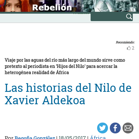
Skip
INICIO
to
Avanzada
content
Recomiendo:
2
Viaje por las aguas del río más largo del mundo sirve como
pretexto al periodista en 'Hijos del Nilo' para acercar la
heterogénea realidad de África
Las historias del Nilo de
Xavier Aldekoa
Por
|
18/05/2017
|
África
Begoña González