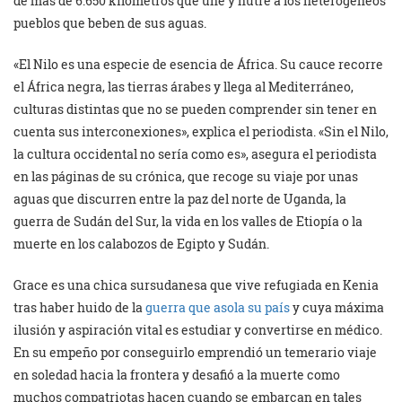
de más de 6.650 kilómetros que une y nutre a los heterogéneos
pueblos que beben de sus aguas.
«El Nilo es una especie de esencia de África. Su cauce recorre
el África negra, las tierras árabes y llega al Mediterráneo,
culturas distintas que no se pueden comprender sin tener en
cuenta sus interconexiones», explica el periodista. «Sin el Nilo,
la cultura occidental no sería como es», asegura el periodista
en las páginas de su crónica, que recoge su viaje por unas
aguas que discurren entre la paz del norte de Uganda, la
guerra de Sudán del Sur, la vida en los valles de Etiopía o la
muerte en los calabozos de Egipto y Sudán.
Grace es una chica sursudanesa que vive refugiada en Kenia
tras haber huido de la
guerra que asola su país
y cuya máxima
ilusión y aspiración vital es estudiar y convertirse en médico.
En su empeño por conseguirlo emprendió un temerario viaje
en soledad hacia la frontera y desafió a la muerte como
muchos compatriotas hacen cuando se embarcan en tales