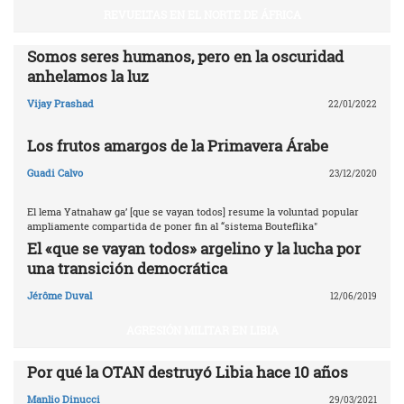
REVUELTAS EN EL NORTE DE ÁFRICA
Somos seres humanos, pero en la oscuridad
anhelamos la luz
Vijay Prashad
22/01/2022
Los frutos amargos de la Primavera Árabe
Guadi Calvo
23/12/2020
El lema Yatnahaw ga’ [que se vayan todos] resume la voluntad popular
ampliamente compartida de poner fin al “sistema Bouteflika"
El «que se vayan todos» argelino y la lucha por
una transición democrática
Jérôme Duval
12/06/2019
AGRESIÓN MILITAR EN LIBIA
Por qué la OTAN destruyó Libia ‎hace 10 años‎
Manlio Dinucci
29/03/2021