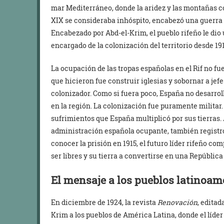
mar Mediterráneo, donde la aridez y las montañas co
XIX se consideraba inhóspito, encabezó una guerra 
Encabezado por Abd-el-Krim, el pueblo rifeño le dio 
encargado de la colonización del territorio desde 191
La ocupación de las tropas españolas en el Rif no fu
que hicieron fue construir iglesias y sobornar a jefe
colonizador. Como si fuera poco, España no desarrol
en la región. La colonización fue puramente militar.
sufrimientos que España multiplicó por sus tierras
administración española ocupante, también registró 
conocer la prisión en 1915, el futuro líder rifeño c
ser libres y su tierra a convertirse en una República
El mensaje a los pueblos latinoa
En diciembre de 1924, la revista
Renovación
, edita
Krim a los pueblos de América Latina, donde el líd