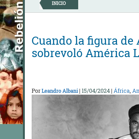
Skip
INICIO
to
content
Cuando la figura de
sobrevoló América L
Por
|
15/04/2024
|
África
,
Am
Leandro Albani