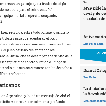
Haití
nforman un paisaje que a finales del siglo
MSF pide la
demoledora para el reino español.
civil y de c
un golpe mortal al ejército ocupante,
escalada de
2.
e bien recibida, sobre todo porque lo primero
Aniversario
s tribales para que aceptaran el plan
ló industrias ni creó nuevas infraestructuras
Lois Pérez Leira
 Y el pueblo rifeño fue anotando los
LAS VE
. Abd-el-Krim, que se desempeñaba dentro de la
las injusticias contra su pueblo. Luego de
omprendió que sus coterráneos tenían derecho a
Daniel Orte
 libre y soberana.
Frei Betto
mericanos
La dictadur
la Revoluci
da en Argentina, publicó un mensaje de Abd-el-
Mónica Baltodano
er rifeño mostró un conocimiento profundo