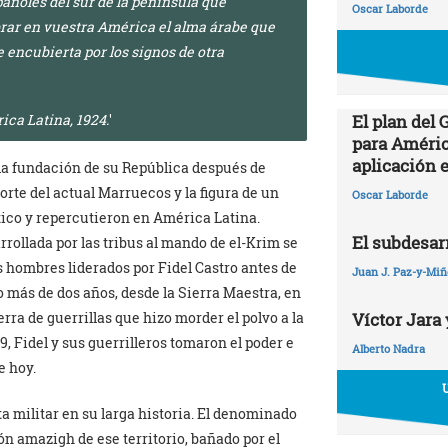
pañoles del sur de la península que
Oscar Laborde
mbrar en vuestra América el alma árabe que
e encubierta por los signos de otra
El plan del
ica Latina, 1924
.
para Améric
aplicación 
, la fundación de su República después de
orte del actual Marruecos y la figura de un
Oscar Laborde
ico y repercutieron en América Latina.
El subdesarr
rrollada por las tribus al mando de el-Krim se
s hombres liderados por Fidel Castro antes de
Juan J. Paz-y-Mi
 más de dos años, desde la Sierra Maestra, en
Víctor Jara 
rra de guerrillas que hizo morder el polvo a la
9, Fidel y sus guerrilleros tomaron el poder e
Alberto Nadra
e hoy.
ta militar en su larga historia. El denominado
ón amazigh de ese territorio, bañado por el