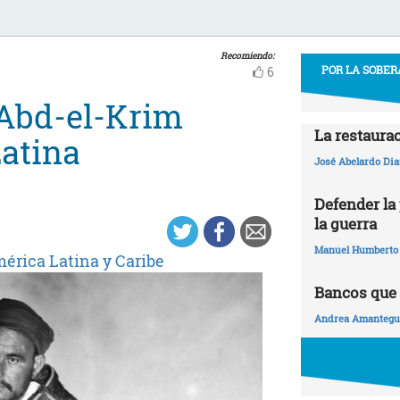
Recomiendo:
POR LA SOBER
6
 Abd-el-Krim
La restaura
atina
José Abelardo Dia
Defender la 
la guerra
Manuel Humberto
érica Latina y Caribe
Bancos que 
Andrea Amantegui