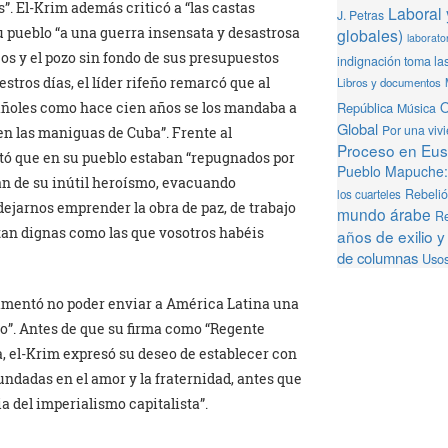
”. El-Krim además criticó a “las castas
Laboral 
J. Petras
su pueblo “a una guerra insensata y desastrosa
globales)
laborator
os y el pozo sin fondo de sus presupuestos
indignación toma la
tros días, el líder rifeño remarcó que al
Libros y documentos
O
República
pañoles como hace cien años se los mandaba a
Música
Global
Por una viv
 en las maniguas de Cuba”. Frente al
Proceso en Eusk
stó que en su pueblo estaban “repugnados por
Pueblo Mapuche: 
an de su inútil heroísmo, evacuando
Rebeli
los cuarteles
jarnos emprender la obra de paz, de trabajo
mundo árabe
Re
tan dignas como las que vosotros habéis
años de exilio y
de columnas
Usos
 lamentó no poder enviar a América Latina una
so”. Antes de que su firma como “Regente
ta, el-Krim expresó su deseo de establecer con
undadas en el amor y la fraternidad, antes que
a del imperialismo capitalista”.