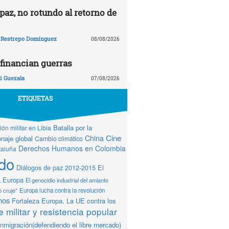
paz, no rotundo al retorno de
 Restrepo Domínguez
08/08/2026
financian guerras
 Guezala
07/08/2026
ETIQUETAS
Batalla por la
ón militar en Libia
Cine
China
naje global
Cambio climático
Derechos Humanos en Colombia
taluña
do
Diálogos de paz 2012-2015
El
a Europa
El genocidio industrial del amianto
o cruje"
Europa lucha contra la revolución
mos
Fortaleza Europa. La UE contra los
 militar y resistencia popular
Inmigración(defendiendo el libre mercado)