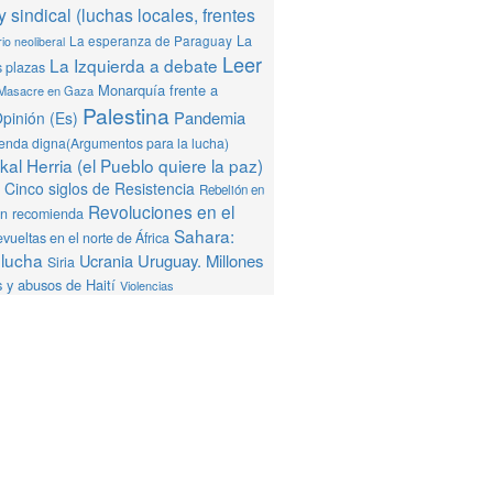
y sindical (luchas locales, frentes
La
La esperanza de Paraguay
io neoliberal
Leer
La Izquierda a debate
s plazas
Monarquía frente a
Masacre en Gaza
Palestina
Pandemia
pinión (Es)
ienda digna(Argumentos para la lucha)
al Herria (el Pueblo quiere la paz)
Cinco siglos de Resistencia
Rebelión en
Revoluciones en el
ón recomienda
Sahara:
vueltas en el norte de África
 lucha
Ucrania
Uruguay. Millones
Siria
 y abusos de Haití
Violencias