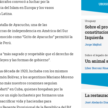
árrafos convocó a luchar por la
URUGU
a del Islam en Europa y los vasos
 Latina.
Uruguay
atalla de Ayacucho, una de las
Sobre el pr
erras de independencia en América del Sur
constitucio
conocido como “Grito de Ayacucho” permitió la
Izquierda
de Perú.
Jorge Majfud
da “más sagrado y respetable que el derecho de
Sobre el legado de
 leyes y las formas de gobierno”.
Un animal s
Líber Borroni Rina
na década de 1920, luchaba con los mismos
imón Bolívar, y los argentinos Mariano Moreno
 no más nuestros corazones seguían
Martí” en Cuba, quienes bregaban por la
La restaura
ace un siglo luchasteis por formaros una
sacrificar vida y haciendas para
José Abelardo Dia
s Regente Provisional de la República del Rif.