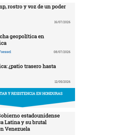
p, rostro y voz de un poder
16/07/2026
echa geopolítica en
ica
Foessel
08/07/2026
a: ¿patio trasero hasta
12/05/2026
ITAR Y RESISTENCIA EN HONDURAS
 Gobierno estadounidense
a Latina y su brutal
en Venezuela