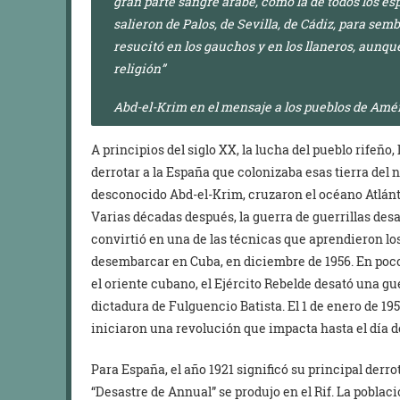
gran parte sangre árabe, como la de todos los es
salieron de Palos, de Sevilla, de Cádiz, para se
resucitó en los gauchos y en los llaneros, aunqu
religión”
Abd-el-Krim en el mensaje a los pueblos de Amér
A principios del siglo XX, la lucha del pueblo rifeño
derrotar a la España que colonizaba esas tierra del n
desconocido Abd-el-Krim, cruzaron el océano Atlánt
Varias décadas después, la guerra de guerrillas desa
convirtió en una de las técnicas que aprendieron lo
desembarcar en Cuba, en diciembre de 1956. En poco
el oriente cubano, el Ejército Rebelde desató una gue
dictadura de Fulguencio Batista. El 1 de enero de 195
iniciaron una revolución que impacta hasta el día d
Para España, el año 1921 significó su principal derro
“Desastre de Annual” se produjo en el Rif. La poblaci