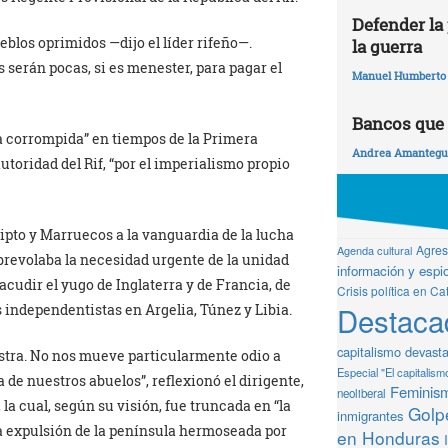
Defender la 
eblos oprimidos —dijo el líder rifeño—.
la guerra
 serán pocas, si es menester, para pagar el
Manuel Humberto
Bancos que 
a corrompida” en tiempos de la Primera
Andrea Amantegui
oridad del Rif, “por el imperialismo propio
gipto y Marruecos a la vanguardia de la lucha
Agresi
Agenda cultural
sobrevolaba la necesidad urgente de la unidad
información y espio
acudir el yugo de Inglaterra y de Francia, de
Crisis política en Ca
Destaca
 independentistas en Argelia, Túnez y Libia.
capitalismo devast
estra. No nos mueve particularmente odio a
Especial "El capitalism
 de nuestros abuelos”, reflexionó el dirigente,
Feminis
neoliberal
la cual, según su visión, fue truncada en “la
Golpe
inmigrantes
ra expulsión de la península hermoseada por
en Honduras