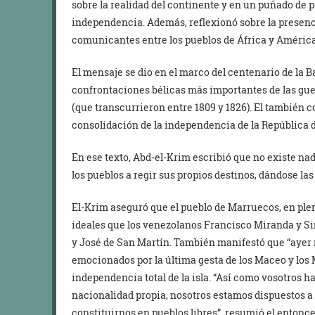
sobre la realidad del continente y en un puñado de p
independencia. Además, reflexionó sobre la presenci
comunicantes entre los pueblos de África y América
El mensaje se dio en el marco del centenario de la B
confrontaciones bélicas más importantes de las gu
(que transcurrieron entre 1809 y 1826). El también 
consolidación de la independencia de la República 
En ese texto, Abd-el-Krim escribió que no existe na
los pueblos a regir sus propios destinos, dándose las
El-Krim aseguró que el pueblo de Marruecos, en ple
ideales que los venezolanos Francisco Miranda y S
y José de San Martín. También manifestó que “ayer
emocionados por la última gesta de los Maceo y los 
independencia total de la isla. “Así como vosotros h
nacionalidad propia, nosotros estamos dispuestos a 
constituirnos en pueblos libres”, resumió el entonce