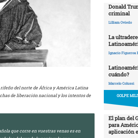
Donald Trum
criminal
Lilliam Oviedo
La ultrader
Latinoamér
Ignacio Figueroa 
Latinoaméric
cuándo?
Marcelo Colussi
o rifeño del norte de África y América Latina
chas de liberación nacional y los intentos de
GOLPE MIL
El plan del
para Améric
ñola que corre en vuestras venas es en
aplicación 