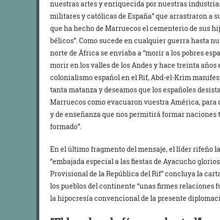
nuestras artes y enriquecida por nuestras industrias
militares y católicas de España” que arrastraron a 
que ha hecho de Marruecos el cementerio de sus hij
bélicos”. Como sucede en cualquier guerra hasta nues
norte de África se enviaba a “morir a los pobres es
morir en los valles de los Andes y hace treinta años
colonialismo español en el Rif, Abd-el-Krim manife
tanta matanza y deseamos que los españoles desist
Marruecos como evacuaron vuestra América, para de
y de enseñanza que nos permitirá formar naciones 
formado”.
En el último fragmento del mensaje, el líder rifeño
“embajada especial a las fiestas de Ayacucho glorio
Provisional de la República del Rif” concluya la car
los pueblos del continente “unas firmes relaciones f
la hipocresía convencional de la presente diplomaci