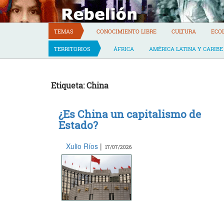
Skip
to
content
TEMAS
CONOCIMIENTO LIBRE
CULTURA
ECO
TERRITORIOS
ÁFRICA
AMÉRICA LATINA Y CARIBE
Etiqueta: China
¿Es China un capitalismo de
Estado?
Xulio Ríos
|
17/07/2026