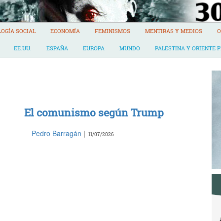
LOGÍA SOCIAL
ECONOMÍA
FEMINISMOS
MENTIRAS Y MEDIOS
O
EE.UU.
ESPAÑA
EUROPA
MUNDO
PALESTINA Y ORIENTE 
El comunismo según Trump
Pedro Barragán
|
11/07/2026