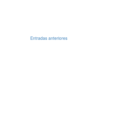
Entradas anteriores
Navegación
de
entradas