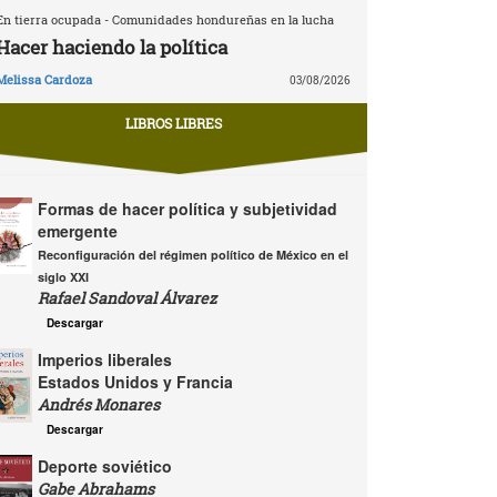
En tierra ocupada - Comunidades hondureñas en la lucha
Hacer haciendo la política
Melissa Cardoza
03/08/2026
LIBROS LIBRES
Formas de hacer política y subjetividad
emergente
Reconfiguración del régimen político de México en el
siglo XXI
Rafael Sandoval Álvarez
Descargar
Imperios liberales
Estados Unidos y Francia
Andrés Monares
Descargar
Deporte soviético
Gabe Abrahams