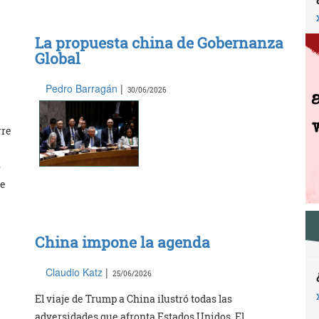
La propuesta china de Gobernanza
Global
Pedro Barragán
|
30/06/2026
rre
o
de
China impone la agenda
Claudio Katz
|
25/06/2026
El viaje de Trump a China ilustró todas las
adversidades que afronta Estados Unidos. El