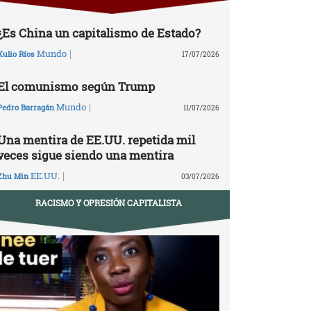
¿Es China un capitalismo de Estado?
|
Mundo
Xulio Ríos
17/07/2026
El comunismo según Trump
|
Mundo
Pedro Barragán
11/07/2026
Una mentira de EE.UU. repetida mil
veces sigue siendo una mentira
|
EE.UU.
Zhu Min
03/07/2026
RACISMO Y OPRESIÓN CAPITALISTA