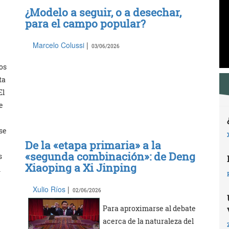
¿Modelo a seguir, o a desechar,
para el campo popular?
Marcelo Colussi
|
03/06/2026
os
ta
El
e
se
De la «etapa primaria» a la
«segunda combinación»: de Deng
s
Xiaoping a Xi Jinping
n
Xulio Ríos
|
02/06/2026
Para aproximarse al debate
acerca de la naturaleza del