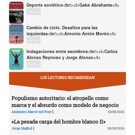
Deporte soviético<br/><i>Gabe Abrahams</i>
Descargar
Cambio de ciclo. Desafíos para las
izquierdas<br/><i>Antonio Antón Morón</i>
Descargar
Indagaciones entre asombros<br/><i>Carlos
Alonso Reynoso y Jorge Alonso</i>
Descargar
LOS LECTORES RECOMIENDAN
Populismo autoritario: el atropello como
marca y el absurdo como modelo de negocio
|
Alejandro Marcó del Pont
03/08/2026
«La pesada carga del hombre blanco II»
|
Jorge Majfud
08/08/2026