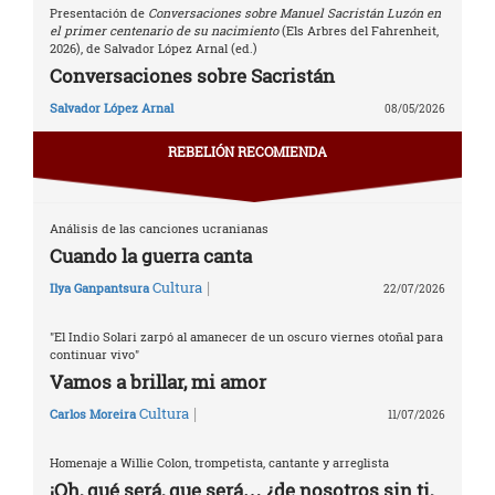
Presentación de
Conversaciones sobre Manuel Sacristán Luzón en
el primer centenario de su nacimiento
(Els Arbres del Fahrenheit,
2026), de Salvador López Arnal (ed.)
Conversaciones sobre Sacristán
Salvador López Arnal
08/05/2026
REBELIÓN RECOMIENDA
Análisis de las canciones ucranianas
Cuando la guerra canta
|
Cultura
Ilya Ganpantsura
22/07/2026
"El Indio Solari zarpó al amanecer de un oscuro viernes otoñal para
continuar vivo"
Vamos a brillar, mi amor
|
Cultura
Carlos Moreira
11/07/2026
Homenaje a Willie Colon, trompetista, cantante y arreglista
¡Oh, qué será, que será… ¿de nosotros sin ti,