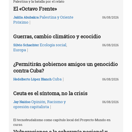
Palestina y la batalla por el relato
El «Octavo Frente»
Palestina y Oriente
Jaldía Abubakra
06/08/2026
|
Próximo
Guerras, cambio climático y ecocidio
Ecología social
,
Silvio Schachter
06/08/2026
|
Europa
¿Permitirán gobiernos amigos un genocidio
contra Cuba?
|
Cuba
Hedelberto López Blanch
06/08/2026
Ceuta es el síntoma, no la crisis
Opinión
,
Racismo y
Jay Naidoo
06/08/2026
|
opresión capitalista
El tecnofeudalismo como capítulo local del Proyecto-Mundo en
curso.
Vulneraciones a la soberanía nacional y