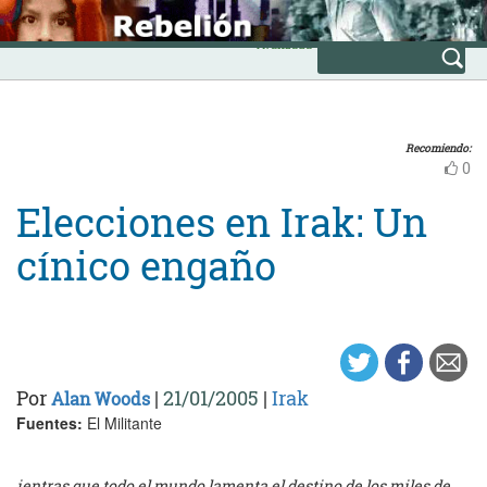
Skip
INICIO
to
Avanzada
content
Recomiendo:
0
Elecciones en Irak: Un
cínico engaño
Por
|
21/01/2005
|
Irak
Alan Woods
Fuentes:
El Militante
ientras que todo el mundo lamenta el destino de los miles de