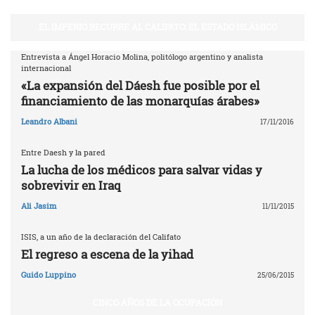
EL IMPERIO RECURRE AL CALIFATO: EL ESTADO ISLÁMICO
Entrevista a Ángel Horacio Molina, politólogo argentino y analista
internacional
«La expansión del Dáesh fue posible por el
financiamiento de las monarquías árabes»
Leandro Albani
17/11/2016
Entre Daesh y la pared
La lucha de los médicos para salvar vidas y
sobrevivir en Iraq
Ali Jasim
11/11/2015
ISIS, a un año de la declaración del Califato
El regreso a escena de la yihad
Guido Luppino
25/06/2015
CINCO AÑOS DE LA OCUPACIÓN