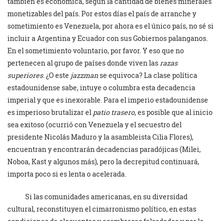
también es económica, según la cantidad de bienes minerales
monetizables del país. Por estos días el país de arranche y
sometimiento es Venezuela, por ahora es el único país, no sé si
incluir a Argentina y Ecuador con sus Gobiernos palanganos.
En el sometimiento voluntario, por favor. Y eso que no
pertenecen al grupo de países donde viven las
razas
superiores
. ¿O este
jazzman
se equivoca? La clase política
estadounidense sabe, intuye o columbra esta decadencia
imperial y que es inexorable. Para el imperio estadounidense
es imperioso brutalizar el
patio trasero
, es posible que al inicio
sea exitoso (ocurrió con Venezuela y el secuestro del
presidente Nicolás Maduro y la asambleista Cilia Flores),
encuentran y encontrarán decadencias paradójicas (Milei,
Noboa, Kast y algunos más), pero la decrepitud continuará,
importa poco si es lenta o acelerada.
Si las comunidades americanas, en su diversidad
cultural, reconstituyen el cimarronismo político, en estas