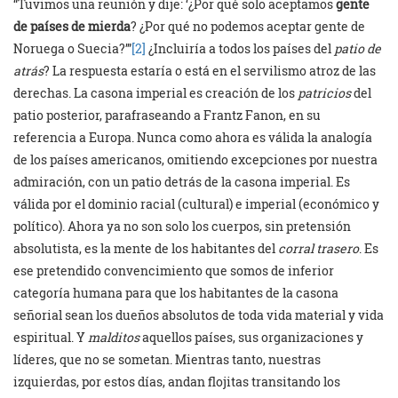
“Tuvimos una reunión y dije: ‘¿Por qué solo aceptamos
gente
de países de mierda
? ¿Por qué no podemos aceptar gente de
Noruega o Suecia?’”
[2]
¿Incluiría a todos los países del
patio de
atrás
? La respuesta estaría o está en el servilismo atroz de las
derechas. La casona imperial es creación de los
patricios
del
patio posterior, parafraseando a Frantz Fanon, en su
referencia a Europa. Nunca como ahora es válida la analogía
de los países americanos, omitiendo excepciones por nuestra
admiración, con un patio detrás de la casona imperial. Es
válida por el dominio racial (cultural) e imperial (económico y
político). Ahora ya no son solo los cuerpos, sin pretensión
absolutista, es la mente de los habitantes del
corral trasero
. Es
ese pretendido convencimiento que somos de inferior
categoría humana para que los habitantes de la casona
señorial sean los dueños absolutos de toda vida material y vida
espiritual. Y
malditos
aquellos países, sus organizaciones y
líderes, que no se sometan. Mientras tanto, nuestras
izquierdas, por estos días, andan flojitas transitando los