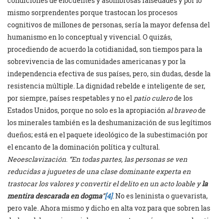
condiciones de elocuentes y asombrosas falsedades y por lo
mismo sorprendentes porque trastocan los procesos
cognitivos de millones de personas, sería la mayor defensa del
humanismo en lo conceptual y vivencial. O quizás,
procediendo de acuerdo la cotidianidad, son tiempos para la
sobrevivencia de las comunidades americanas y por la
independencia efectiva de sus países, pero, sin dudas, desde la
resistencia múltiple. La dignidad rebelde e inteligente de ser,
por siempre, países respetables y no el
patio culero
de los
Estados Unidos, porque no solo es la apropiación
al braveo
de
los minerales también es la deshumanización de sus legítimos
dueños; está en el paquete ideológico de la subestimación por
el encanto de la dominación política y cultural.
Neoesclavización
.
“En todas partes, las personas se ven
reducidas a juguetes de una clase dominante experta en
trastocar los valores y convertir el delito en un acto loable y
la
mentira descarada en dogma
”
[4]
. No es leninista o guevarista,
pero vale. Ahora mismo y dicho en alta voz para que sobren las