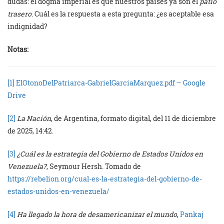
dudas: el dogma imperial es que nuestros países ya son el
patio
trasero
. Cuál es la respuesta a esta pregunta: ¿es aceptable esa
indignidad?
Notas:
[1]
ElOtonoDelPatriarca-GabrielGarciaMarquez.pdf – Google
Drive
[2]
La Nación
, de Argentina, formato digital, del 11 de diciembre
de 2025, 14:42.
[3]
¿Cuál es la estrategia del Gobierno de Estados Unidos en
Venezuela?
, Seymour Hersh. Tomado de
https://rebelion.org/cual-es-la-estrategia-del-gobierno-de-
estados-unidos-en-venezuela/
[4]
Ha llegado la hora de desamericanizar el mundo
,
Pankaj