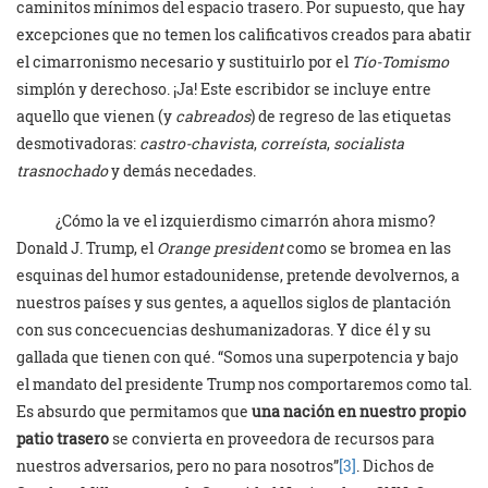
caminitos mínimos del espacio trasero. Por supuesto, que hay
excepciones que no temen los calificativos creados para abatir
el cimarronismo necesario y sustituirlo por el
Tío-Tomismo
simplón y derechoso. ¡Ja! Este escribidor se incluye entre
aquello que vienen (y
cabreados
) de regreso de las etiquetas
desmotivadoras:
castro-chavista
,
correísta
,
socialista
trasnochado
y demás necedades.
¿Cómo la ve el izquierdismo cimarrón ahora mismo?
Donald J. Trump, el
Orange president
como se bromea en las
esquinas del humor estadounidense, pretende devolvernos, a
nuestros países y sus gentes, a aquellos siglos de plantación
con sus concecuencias deshumanizadoras. Y dice él y su
gallada que tienen con qué. “Somos una superpotencia y bajo
el mandato del presidente Trump nos comportaremos como tal.
Es absurdo que permitamos que
una nación en nuestro propio
patio trasero
se convierta en proveedora de recursos para
nuestros adversarios, pero no para nosotros”
[3]
. Dichos de