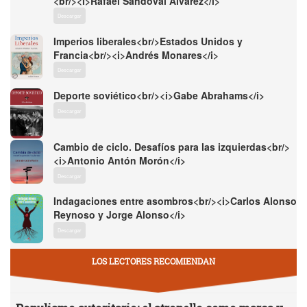
<br/><i>Rafael Sandoval Álvarez</i>
Descargar
Imperios liberales<br/>Estados Unidos y
Francia<br/><i>Andrés Monares</i>
Descargar
Deporte soviético<br/><i>Gabe Abrahams</i>
Descargar
Cambio de ciclo. Desafíos para las izquierdas<br/>
<i>Antonio Antón Morón</i>
Descargar
Indagaciones entre asombros<br/><i>Carlos Alonso
Reynoso y Jorge Alonso</i>
Descargar
LOS LECTORES RECOMIENDAN