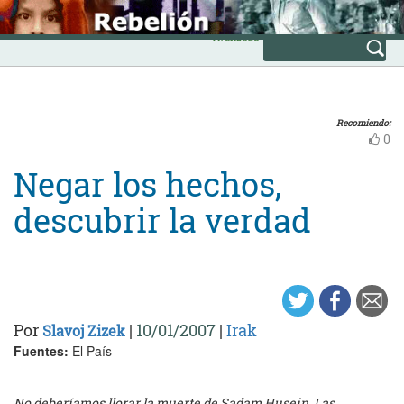
Skip
INICIO
to
Avanzada
content
Recomiendo:
0
Negar los hechos,
descubrir la verdad
Por
|
10/01/2007
|
Irak
Slavoj Zizek
Fuentes:
El País
No deberíamos llorar la muerte de Sadam Husein. Las