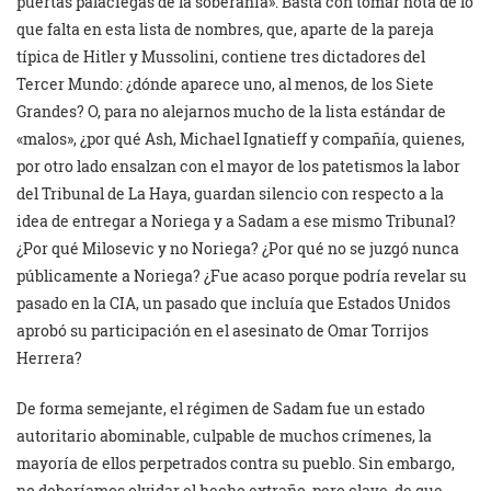
puertas palaciegas de la soberanía». Basta con tomar nota de lo
que falta en esta lista de nombres, que, aparte de la pareja
típica de Hitler y Mussolini, contiene tres dictadores del
Tercer Mundo: ¿dónde aparece uno, al menos, de los Siete
Grandes? O, para no alejarnos mucho de la lista estándar de
«malos», ¿por qué Ash, Michael Ignatieff y compañía, quienes,
por otro lado ensalzan con el mayor de los patetismos la labor
del Tribunal de La Haya, guardan silencio con respecto a la
idea de entregar a Noriega y a Sadam a ese mismo Tribunal?
¿Por qué Milosevic y no Noriega? ¿Por qué no se juzgó nunca
públicamente a Noriega? ¿Fue acaso porque podría revelar su
pasado en la CIA, un pasado que incluía que Estados Unidos
aprobó su participación en el asesinato de Omar Torrijos
Herrera?
De forma semejante, el régimen de Sadam fue un estado
autoritario abominable, culpable de muchos crímenes, la
mayoría de ellos perpetrados contra su pueblo. Sin embargo,
no deberíamos olvidar el hecho extraño, pero clave, de que