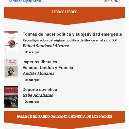
Salvador López Arnal
24/07/2026
LIBROS LIBRES
Formas de hacer política y subjetividad emergente
Reconfiguración del régimen político de México en el siglo XXI
Rafael Sandoval Álvarez
Descargar
Imperios liberales
Estados Unidos y Francia
Andrés Monares
Descargar
Deporte soviético
Gabe Abrahams
Descargar
FALLECE EDUARDO GALEANO, CRONISTA DE LOS NADIES