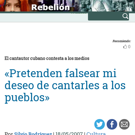
Skip
INICIO
to
Avanzada
content
Recomiendo:
0
El cantautor cubano contesta a los medios
«Pretenden falsear mi
deseo de cantarles a los
pueblos»
Por
|
18/05/2007
|
Cultura
Silvio Rodríguez