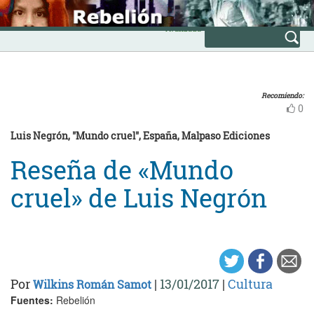
Skip
INICIO
to
Avanzada
content
Recomiendo:
0
Luis Negrón, "Mundo cruel", España, Malpaso Ediciones
Reseña de «Mundo
cruel» de Luis Negrón
Por
|
13/01/2017
|
Cultura
Wilkins Román Samot
Fuentes:
Rebelión