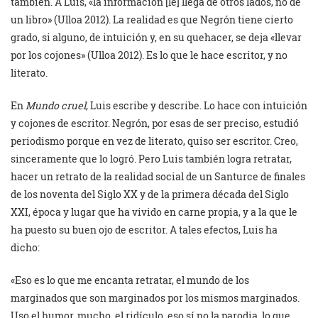
también. A Luis, «la información [le] llega de otros lados, no de
un libro» (Ulloa 2012). La realidad es que Negrón tiene cierto
grado, si alguno, de intuición y, en su quehacer, se deja «llevar
por los cojones» (Ulloa 2012). Es lo que le hace escritor, y no
literato.
En
Mundo cruel
, Luis escribe y describe. Lo hace con intuición
y cojones de escritor. Negrón, por esas de ser preciso, estudió
periodismo porque en vez de literato, quiso ser escritor. Creo,
sinceramente que lo logró. Pero Luis también logra retratar,
hacer un retrato de la realidad social de un Santurce de finales
de los noventa del Siglo XX y de la primera década del Siglo
XXI, época y lugar que ha vivido en carne propia, y a la que le
ha puesto su buen ojo de escritor. A tales efectos, Luis ha
dicho:
«Eso es lo que me encanta retratar, el mundo de los
marginados que son marginados por los mismos marginados.
Uso el humor, mucho, el ridículo, eso sí no la parodia, lo que