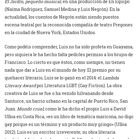
El Jardín, pequeño musical
, en una producción de En Equipo
(Naíma Rodríguez, Samuel Medina y Luis Negrón). En la
actualidad, los cuentos de Negrón están siendo puestos
escena teatral por la reconocida compañía de teatro Pregones
en la ciudad de Nueva York, Estados Unidos.
Como podéis comprender, Luis no ha sido profeta en Guayama,
pero siquiera le ha hecho falta pedirles permiso a los brujos de
Francisco. Lo cierto es que éstos, como siempre, no tienen
nada que dar a Luis en el mundo de hoy. El premio por su
quehacer literario, Luis se lo ganó en el 2014: el
Lambda
Literary Award
por Literatura LGBT (Gay Fiction). La obra
creativa de Luis se fue o ha venido hilvanando desde
Santurce, un barrio urbano en la capital de Puerto Rico, San
Juan.
Mundo cruel
, como le ha dicho el propio Luis a David
Ulloa en Costa Rica, «es un libro de temática maricona, no digo
gay porque es un término y un producto muy gringo» (Ulloa
2012). Luis es un escritor irreverente; su obra literaria