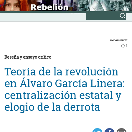
Skip
INICIO
to
Avanzada
content
Recomiendo:
1
Reseña y ensayo crítico
Teoría de la revolución
en Álvaro García Linera:
centralización estatal y
elogio de la derrota