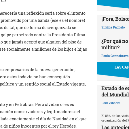
merecería una reflexión seria sobre el intento
¡Fora, Bolso
, promovido por una banda (ese es el nombre)
os de tal, que de forma desvergonzada se
Silvina Pachelo
l golpe perpetrado contra la Presidenta Dilma
¿Por qué no
egio que jamás aceptó que alguien del piso de
militar?
ese socialmente a millones de los hijos e hijas
Paulo Cannabrava
LAS CAR
omo empresarios de la nueva generación,
 Pero estos todavía no han conseguido
olítica y un sentido social al Estado vigente,
Estado de e
del Mundial
Raúl Zibechi
to y en Petrobrás. Pero olvidan o les es
cación conservadores y legitimadores del
El 83% de los visi
elada exactamente el día de Navidad en el que
organización del 
a de niños inocentes por el rey Herodes,
Las anteojer