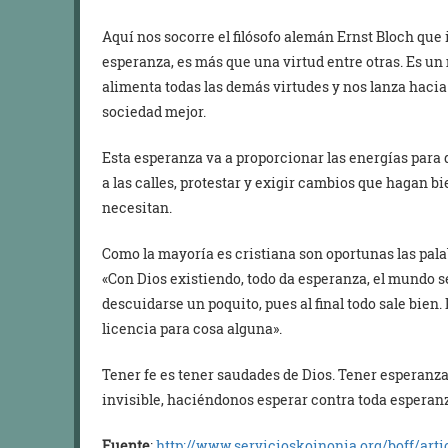
Aquí nos socorre el filósofo alemán Ernst Bloch que i
esperanza, es más que una virtud entre otras. Es u
alimenta todas las demás virtudes y nos lanza haci
sociedad mejor.
Esta esperanza va a proporcionar las energías para q
a las calles, protestar y exigir cambios que hagan b
necesitan.
Como la mayoría es cristiana son oportunas las pala
«Con Dios existiendo, todo da esperanza, el mundo 
descuidarse un poquito, pues al final todo sale bien.
licencia para cosa alguna».
Tener fe es tener saudades de Dios. Tener esperanza
invisible, haciéndonos esperar contra toda esperan
Fuente
:
http://www.servicioskoinonia.org/boff/art