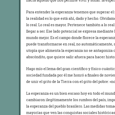
hacia aquello que nos permite vivir y soñar: la espe
Para entender la esperanza tenemos que superar el
la realidad es lo que está ahí, dado y hecho. Olvida
lo real. Lo real es mayor. Pertenece también a lo real
llegar a ser. Ese lado potencial se expresa mediante 
mundo mejor. Es el campo donde florece la esperanz
puede transformarse en real, no automáticamente, si
utopía que alimenta la esperanza no se antagoniza con
abscóndito, que quiere salir afuera para hacer histo
Hago mío el lema del gran científico y físico cuánt
sociedad fundada por él me honró a finales de novie
de unir el grito de la Tierra con el grito del pobre:
La esperanza es un bien escaso hoy en todo el mund
cambiaron ilegítimamente los rumbos del país, imp
la esperanza del pueblo brasilero. Las medidas tom
mayorías que ven las conquistas sociales histórica