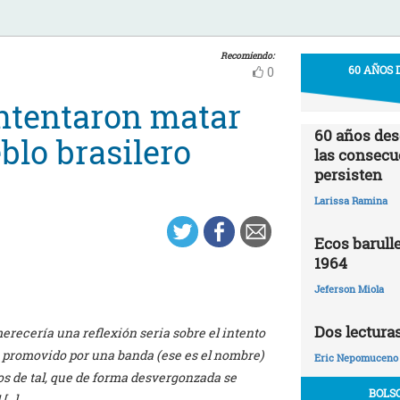
Recomiendo:
60 AÑOS 
0
intentaron matar
60 años desd
blo brasilero
las consecu
persisten
Larissa Ramina
Ecos barulle
1964
Jeferson Miola
Dos lectura
merecería una reflexión seria sobre el intento
, promovido por una banda (ese es el nombre)
Eric Nepomuceno
os de tal, que de forma desvergonzada se
BOLS
 […]