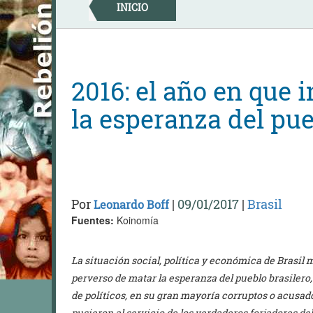
Skip
INICIO
to
content
2016: el año en que 
la esperanza del pue
Por
|
09/01/2017
|
Brasil
Leonardo Boff
Fuentes:
Koinomía
La situación social, política y económica de Brasil 
perverso de matar la esperanza del pueblo brasilero
de políticos, en su gran mayoría corruptos o acusad
pusieron al servicio de los verdaderos forjadores del