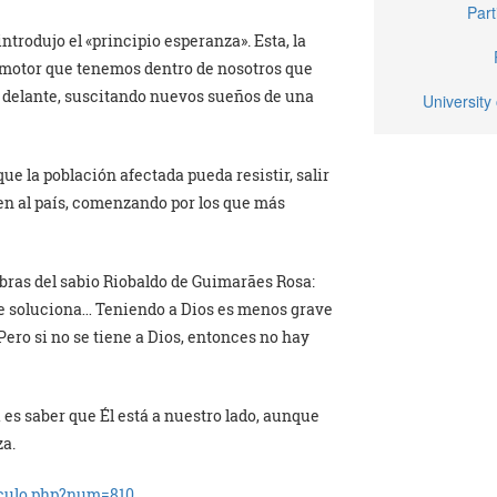
Part
ntrodujo el «principio esperanza». Esta, la
n motor que tenemos dentro de nosotros que
a delante, suscitando nuevos sueños de una
University 
ue la población afectada pueda resistir, salir
ien al país, comenzando por los que más
bras del sabio Riobaldo de Guimarães Rosa:
se soluciona… Teniendo a Dios es menos grave
 Pero si no se tiene a Dios, entonces no hay
 es saber que Él está a nuestro lado, aunque
za.
iculo.php?num=810