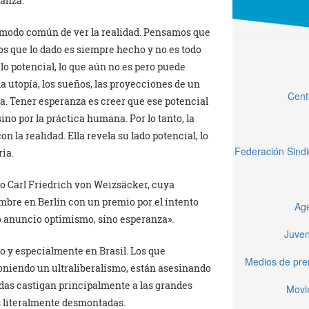
ranza.
 modo común de ver la realidad. Pensamos que
mos que lo dado es siempre hecho y no es todo
 lo potencial, lo que aún no es pero puede
la utopía, los sueños, las proyecciones de un
Cent
a. Tener esperanza es creer que ese potencial
no por la práctica humana. Por lo tanto, la
 la realidad. Ella revela su lado potencial, lo
Federación Sindi
ria.
ico Carl Friedrich von Weizsäcker, cuya
mbre en Berlín con un premio por el intento
Age
 «no anuncio optimismo, sino esperanza».
Juven
o y especialmente en Brasil. Los que
Medios de pren
oniendo un ultraliberalismo, están asesinando
adas castigan principalmente a las grandes
Movi
s literalmente desmontadas.