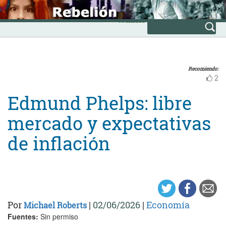
Skip
INICIO
to
Avanzada
content
Recomiendo:
2
Edmund Phelps: libre
mercado y expectativas
de inflación
Por
|
02/06/2026
|
Economía
Michael Roberts
Fuentes:
Sin permiso